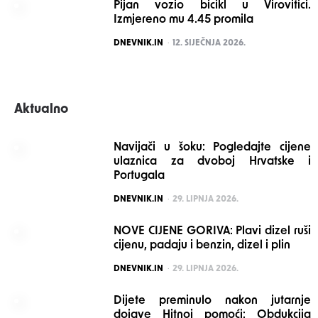
Pijan vozio bicikl u Virovitici.
Izmjereno mu 4.45 promila
POSTED
DNEVNIK.IN
12. SIJEČNJA 2026.
Aktualno
Navijači u šoku: Pogledajte cijene
ulaznica za dvoboj Hrvatske i
Portugala
POSTED
DNEVNIK.IN
29. LIPNJA 2026.
NOVE CIJENE GORIVA: Plavi dizel ruši
cijenu, padaju i benzin, dizel i plin
POSTED
DNEVNIK.IN
29. LIPNJA 2026.
Dijete preminulo nakon jutarnje
dojave Hitnoj pomoći: Obdukcija