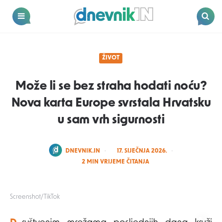
Dnevnik.in
Menu
Search
ŽIVOT
Može li se bez straha hodati noću?
Nova karta Europe svrstala Hrvatsku
u sam vrh sigurnosti
POSTED
DNEVNIK.IN
17. SIJEČNJA 2026.
BY
2
MIN VRIJEME ČITANJA
Screenshot/TikTok