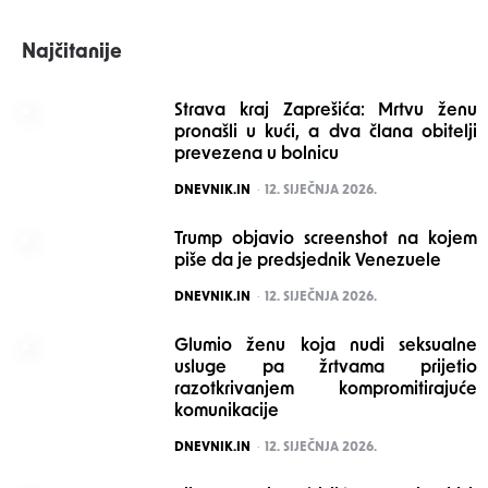
Najčitanije
Strava kraj Zaprešića: Mrtvu ženu
pronašli u kući, a dva člana obitelji
prevezena u bolnicu
POSTED
DNEVNIK.IN
12. SIJEČNJA 2026.
Trump objavio screenshot na kojem
piše da je predsjednik Venezuele
POSTED
DNEVNIK.IN
12. SIJEČNJA 2026.
Glumio ženu koja nudi seksualne
usluge pa žrtvama prijetio
razotkrivanjem kompromitirajuće
komunikacije
POSTED
DNEVNIK.IN
12. SIJEČNJA 2026.