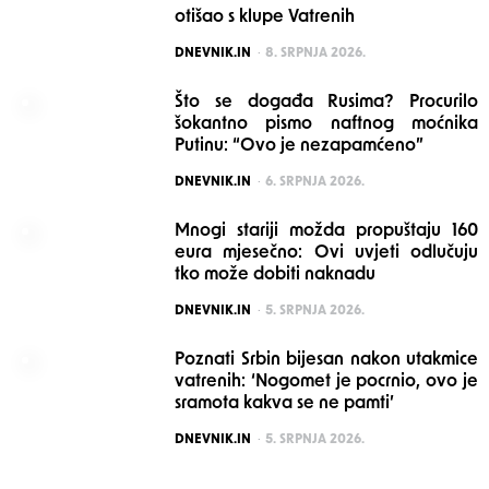
otišao s klupe Vatrenih
POSTED
DNEVNIK.IN
8. SRPNJA 2026.
Što se događa Rusima? Procurilo
šokantno pismo naftnog moćnika
Putinu: “Ovo je nezapamćeno”
POSTED
DNEVNIK.IN
6. SRPNJA 2026.
Mnogi stariji možda propuštaju 160
eura mjesečno: Ovi uvjeti odlučuju
tko može dobiti naknadu
POSTED
DNEVNIK.IN
5. SRPNJA 2026.
Poznati Srbin bijesan nakon utakmice
vatrenih: ‘Nogomet je pocrnio, ovo je
sramota kakva se ne pamti’
POSTED
DNEVNIK.IN
5. SRPNJA 2026.