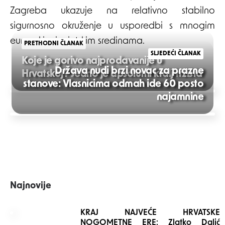
Zagreba ukazuje na relativno stabilno
sigurnosno okruženje u usporedbi s mnogim
europskim i svjetskim sredinama.
PRETHODNI ČLANAK
SLJEDEĆI ČLANAK
Koje je gorivo najprodavanije u
Država nudi brzi novac za prazne
Hrvatskoj? Jedno je apsolutni kralj tržišta
stanove: Vlasnicima odmah ide 60 posto
Post
najamnine
navigation
Najnovije
KRAJ NAJVEĆE HRVATSKE
NOGOMETNE ERE: Zlatko Dalić