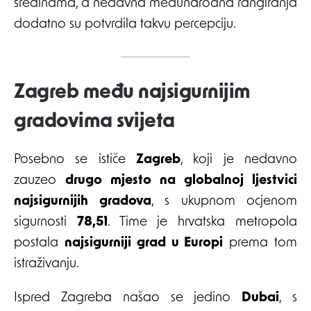
sredinama, a nedavna međunarodna rangiranja
dodatno su potvrdila takvu percepciju.
Zagreb među najsigurnijim
gradovima svijeta
Posebno se ističe
Zagreb
, koji je nedavno
zauzeo
drugo mjesto na globalnoj ljestvici
najsigurnijih gradova
, s ukupnom ocjenom
sigurnosti
78,51
. Time je hrvatska metropola
postala
najsigurniji grad u Europi
prema tom
istraživanju.
Ispred Zagreba našao se jedino
Dubai
, s