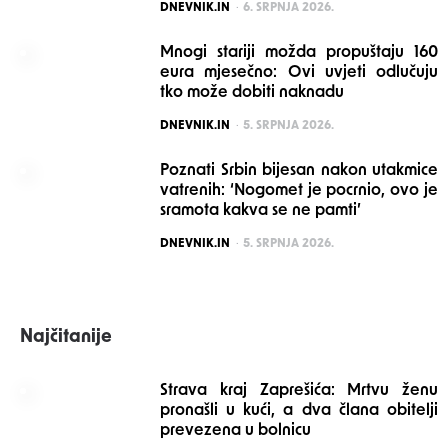
POSTED
DNEVNIK.IN
6. SRPNJA 2026.
Mnogi stariji možda propuštaju 160
eura mjesečno: Ovi uvjeti odlučuju
tko može dobiti naknadu
POSTED
DNEVNIK.IN
5. SRPNJA 2026.
Poznati Srbin bijesan nakon utakmice
vatrenih: ‘Nogomet je pocrnio, ovo je
sramota kakva se ne pamti’
POSTED
DNEVNIK.IN
5. SRPNJA 2026.
Najčitanije
Strava kraj Zaprešića: Mrtvu ženu
pronašli u kući, a dva člana obitelji
prevezena u bolnicu