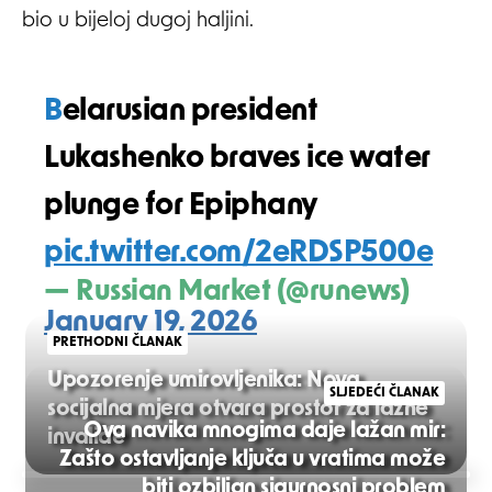
bio u bijeloj dugoj haljini.
Belarusian president
Lukashenko braves ice water
plunge for Epiphany
pic.twitter.com/2eRDSP500e
— Russian Market (@runews)
January 19, 2026
PRETHODNI ČLANAK
Upozorenje umirovljenika: Nova
SLJEDEĆI ČLANAK
socijalna mjera otvara prostor za lažne
Ova navika mnogima daje lažan mir:
invalide
Zašto ostavljanje ključa u vratima može
Post
biti ozbiljan sigurnosni problem