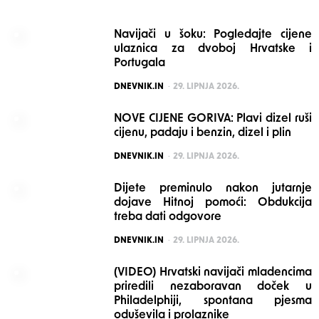
Navijači u šoku: Pogledajte cijene
ulaznica za dvoboj Hrvatske i
Portugala
POSTED
DNEVNIK.IN
29. LIPNJA 2026.
NOVE CIJENE GORIVA: Plavi dizel ruši
cijenu, padaju i benzin, dizel i plin
POSTED
DNEVNIK.IN
29. LIPNJA 2026.
Dijete preminulo nakon jutarnje
dojave Hitnoj pomoći: Obdukcija
treba dati odgovore
POSTED
DNEVNIK.IN
29. LIPNJA 2026.
(VIDEO) Hrvatski navijači mladencima
priredili nezaboravan doček u
Philadelphiji, spontana pjesma
oduševila i prolaznike