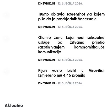
POSTED
DNEVNIK.IN
12. SIJEČNJA 2026.
Trump objavio screenshot na kojem
piše da je predsjednik Venezuele
POSTED
DNEVNIK.IN
12. SIJEČNJA 2026.
Glumio ženu koja nudi seksualne
usluge pa žrtvama prijetio
razotkrivanjem kompromitirajuće
komunikacije
POSTED
DNEVNIK.IN
12. SIJEČNJA 2026.
Pijan vozio bicikl u Virovitici.
Izmjereno mu 4.45 promila
POSTED
DNEVNIK.IN
12. SIJEČNJA 2026.
Aktualno