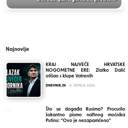
navigation
Najnovije
KRAJ NAJVEĆE HRVATSKE
NOGOMETNE ERE: Zlatko Dalić
otišao s klupe Vatrenih
POSTED
DNEVNIK.IN
8. SRPNJA 2026.
Što se događa Rusima? Procurilo
šokantno pismo naftnog moćnika
Putinu: “Ovo je nezapamćeno”