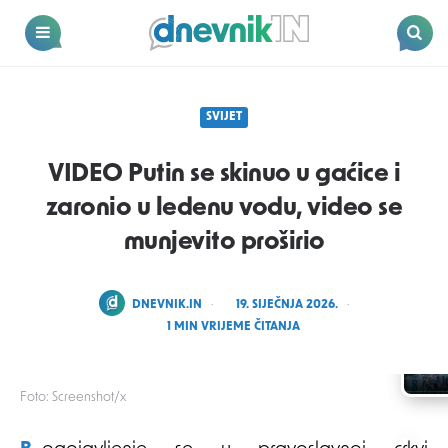
Dnevnik.in
Menu
Search
SVIJET
VIDEO Putin se skinuo u gaćice i
zaronio u ledenu vodu, video se
munjevito proširio
POSTED
DNEVNIK.IN
19. SIJEČNJA 2026.
BY
1
MIN VRIJEME ČITANJA
Foto: Screenshot/x