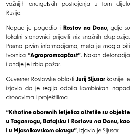
važnijih energetskih postrojenja u tom dijelu
Rusije.
Napad je pogodio i
Rostov na Donu
, gdje su
lokalni stanovnici prijavili niz snažnih eksplozija.
Prema prvim informacijama, meta je mogla biti
tvornica
“Agropromzapčast”
. Nakon detonacija
i ondje je izbio požar.
Guverner Rostovske oblasti
Jurij Sljusar
kasnije je
izjavio da je regija odbila kombinirani napad
dronovima i projektilima.
“Krhotine oborenih letjelica oštetile su objekte
u Taganrogu, Batajsku i Rostovu na Donu, kao
i u Mjasnikovskom okrugu”
, izjavio je Sljusar.