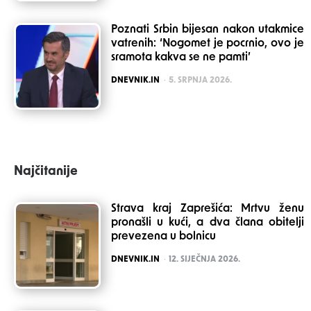
Poznati Srbin bijesan nakon utakmice
vatrenih: ‘Nogomet je pocrnio, ovo je
sramota kakva se ne pamti’
POSTED
DNEVNIK.IN
5. SRPNJA 2026.
Najčitanije
Strava kraj Zaprešića: Mrtvu ženu
pronašli u kući, a dva člana obitelji
prevezena u bolnicu
POSTED
DNEVNIK.IN
12. SIJEČNJA 2026.