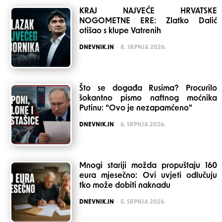
KRAJ NAJVEĆE HRVATSKE
NOGOMETNE ERE: Zlatko Dalić
otišao s klupe Vatrenih
POSTED
DNEVNIK.IN
8. SRPNJA 2026.
Što se događa Rusima? Procurilo
šokantno pismo naftnog moćnika
Putinu: “Ovo je nezapamćeno”
POSTED
DNEVNIK.IN
6. SRPNJA 2026.
Mnogi stariji možda propuštaju 160
eura mjesečno: Ovi uvjeti odlučuju
tko može dobiti naknadu
POSTED
DNEVNIK.IN
5. SRPNJA 2026.