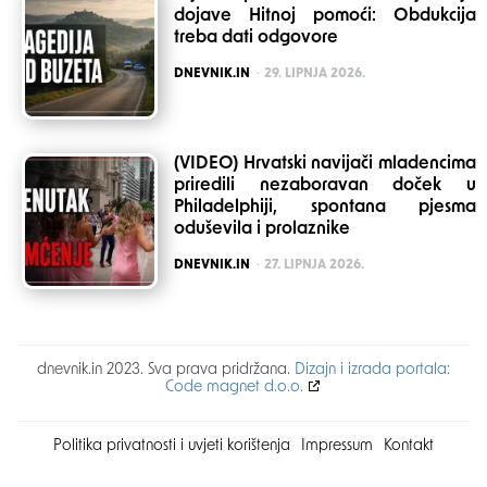
dojave Hitnoj pomoći: Obdukcija
treba dati odgovore
POSTED
DNEVNIK.IN
29. LIPNJA 2026.
(VIDEO) Hrvatski navijači mladencima
priredili nezaboravan doček u
Philadelphiji, spontana pjesma
oduševila i prolaznike
POSTED
DNEVNIK.IN
27. LIPNJA 2026.
dnevnik.in 2023. Sva prava pridržana.
Dizajn i izrada portala:
Code magnet d.o.o.
Politika privatnosti i uvjeti korištenja
Impressum
Kontakt