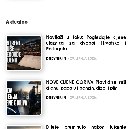
Aktualno
Navijači u šoku: Pogledajte cijene
ulaznica za dvoboj Hrvatske i
Portugala
POSTED
DNEVNIK.IN
29. LIPNJA 2026.
NOVE CIJENE GORIVA: Plavi dizel ruši
cijenu, padaju i benzin, dizel i plin
POSTED
DNEVNIK.IN
29. LIPNJA 2026.
Dijete preminulo nakon jutarnje