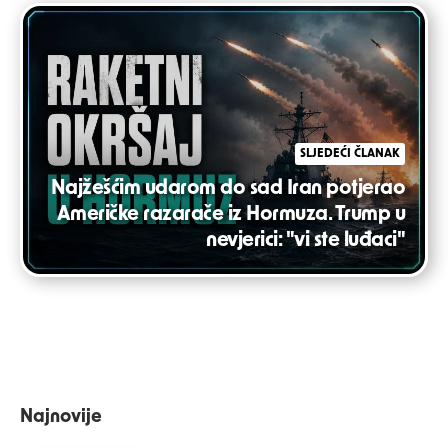
SLJEDEĆI ČLANAK
Najžešćim udarom do sad Iran potjerao
Američke razarače iz Hormuza. Trump u
nevjerici: "vi ste luđaci"
Najnovije