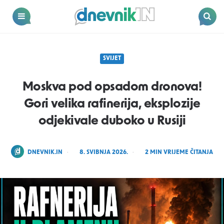
Dnevnik.in
Menu
Search
SVIJET
Moskva pod opsadom dronova!
Gori velika rafinerija, eksplozije
odjekivale duboko u Rusiji
POSTED
DNEVNIK.IN
8. SVIBNJA 2026.
2
MIN VRIJEME ČITANJA
BY