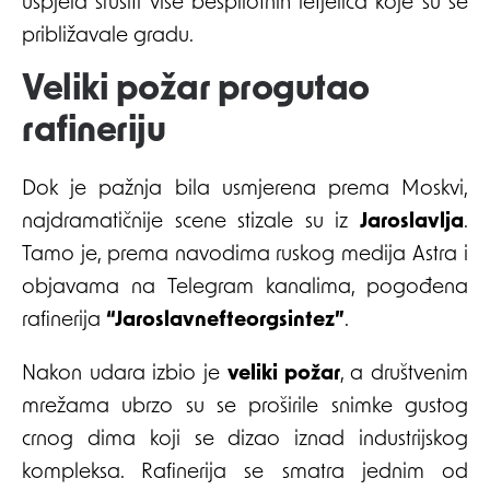
uspjela srušiti više bespilotnih letjelica koje su se
približavale gradu.
Veliki požar progutao
rafineriju
Dok je pažnja bila usmjerena prema Moskvi,
najdramatičnije scene stizale su iz
Jaroslavlja
.
Tamo je, prema navodima ruskog medija Astra i
objavama na Telegram kanalima, pogođena
rafinerija
“Jaroslavnefteorgsintez”
.
Nakon udara izbio je
veliki požar
, a društvenim
mrežama ubrzo su se proširile snimke gustog
crnog dima koji se dizao iznad industrijskog
kompleksa. Rafinerija se smatra jednim od