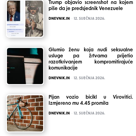
Trump objavio screenshot na kojem
piše da je predsjednik Venezuele
POSTED
DNEVNIK.IN
12. SIJEČNJA 2026.
Glumio ženu koja nudi seksualne
usluge pa žrtvama prijetio
razotkrivanjem kompromitirajuće
komunikacije
POSTED
DNEVNIK.IN
12. SIJEČNJA 2026.
Pijan vozio bicikl u Virovitici.
Izmjereno mu 4.45 promila
POSTED
DNEVNIK.IN
12. SIJEČNJA 2026.