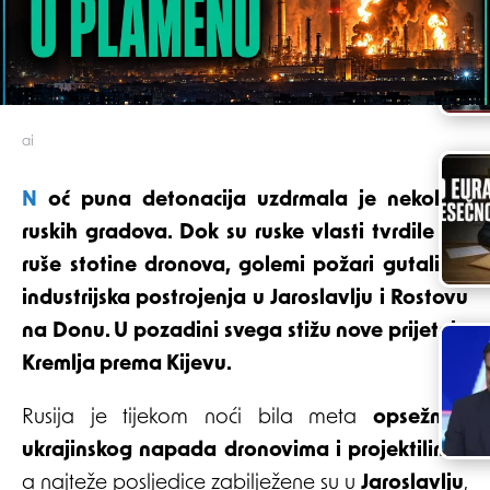
ai
Noć puna detonacija uzdrmala je nekoliko
ruskih gradova. Dok su ruske vlasti tvrdile da
ruše stotine dronova, golemi požari gutali su
industrijska postrojenja u Jaroslavlju i Rostovu
na Donu. U pozadini svega stižu nove prijetnje
Kremlja prema Kijevu.
Rusija je tijekom noći bila meta
opsežnog
ukrajinskog napada dronovima i projektilima
,
a najteže posljedice zabilježene su u
Jaroslavlju
,