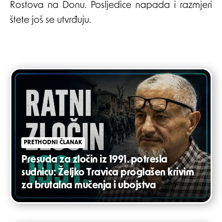
Rostova na Donu. Posljedice napada i razmjeri
štete još se utvrđuju.
Post
navigation
PRETHODNI ČLANAK
Presuda za zločin iz 1991. potresla
sudnicu: Željko Travica proglašen krivim
za brutalna mučenja i ubojstva