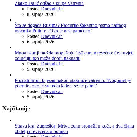
Zlatko Dalić otišao s klupe Vatrenih
Posted
Dnevnik.in
8. srpnja 2026.
Što se događa Rusima? Procurilo šokantno pismo naftnog
moćnika Putinu: “Ovo je nezapamćeno”
Posted
Dnevnik.in
6. srpnja 2026.
Mnogi stariji možda propuštaju 160 eura mjesečno: Ovi uvjeti
odlučuju tko može dobiti naknadu
Posted
Dnevnik.in
5. srpnja 2026.
Poznati Srbin bijesan nakon utakmice vatrenih: ‘Nogomet je
pocrnio, ovo je sramota kakva se ne pamti’
Posted
Dnevnik.in
5. srpnja 2026.
Najčitanije
Strava kraj Zaprešića: Mrtvu ženu pronašli u kući, a dva člana
obitelji prevezena u bolnicu
Posted
Dnevnik.in