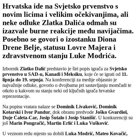
Hrvatska ide na Svjetsko prvenstvo s
novim licima i velikim očekivanjima, ali
neke odluke Zlatka Dalića odmah su
izazvale burne reakcije među navijačima.
Posebno se govori o izostanku Diona
Drene Belje, statusu Lovre Majera i
zdravstvenom stanju Luke Modrića.
Izbornik
Zlatko Dalić
predstavio je širi popis igrača za
Svjetsko
prvenstvo u SAD-u, Kanadi i Meksiku
, koje će se igrati od
11.
lipnja do 19. srpnja
. Na konferenciji za medije objasnio je
najvažnije odluke, govorio o dvojbama pri sastavljanju momčadi te
otkrio u kakvom su stanju neki od ključnih igrača hrvatske
reprezentacije.
Na popisu vratara nalaze se
Dominik Livaković, Dominik
Kotarski i Ivor Pandur
, dok obranu predvode
Joško Gvardiol,
Duje Ćaleta-Car, Josip Šutalo i Josip Stanišić
. U konkurenciji su
još
Marin Pongračić, Martin Erlić i Luka Vušković
.
U veznom redu mjesto su dobili
Luka Modrić, Mateo Kovačić,