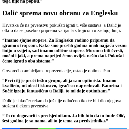
toga nije na popisu.”
Dalić sprema novu obranu za Englesku
Hrvatska će na prvenstvu pokušati igrati u više sustava, a Dalić je
otkrio da se posebno priprema varijanta s trojicom u zadnjoj liniji.
“Imamo sjajne stopere. Za Englesku radimo pripremu da
igramo s trojicom. Kako smo prošlih godina imali najjaču veznu
liniju u svijetu, sad imamo odlične stopere. Moramo biti čvrsti,
moćni i jaki, a prema naprijed ćemo uvijek nešto dati. Pokušat
ćemo igrati s oba sistema.”
Govoreći o ambicijama reprezentacije, ostao je optimističan.
“Prvi cilj je proći tešku grupu, ali ja sam optimista. Imamo
kvalitetu, mladost i iskustvo, igrači su napredovali. Baturina i
Sučić igraju fantastično u Italiji, to mi daje optimizam.”
Dalić je također rekao da još nije odlučeno tko će biti dio njegova
stožera tijekom prvenstva.
“To ću dogovoriti s predsjednikom. Ja bih htio da tu bude Olić,
šest godina je sa nama, ali to je tema za predsjednika.”