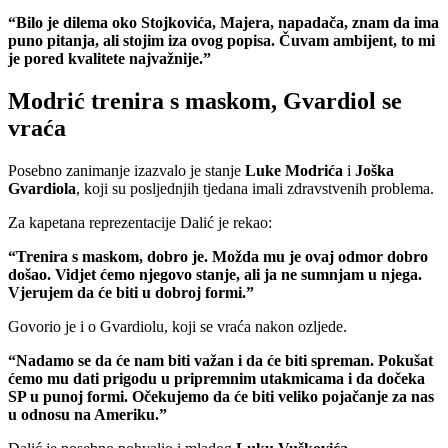
“Bilo je dilema oko Stojkovića, Majera, napadača, znam da ima
puno pitanja, ali stojim iza ovog popisa. Čuvam ambijent, to mi
je pored kvalitete najvažnije.”
Modrić trenira s maskom, Gvardiol se
vraća
Posebno zanimanje izazvalo je stanje
Luke Modrića
i
Joška
Gvardiola
, koji su posljednjih tjedana imali zdravstvenih problema.
Za kapetana reprezentacije Dalić je rekao:
“Trenira s maskom, dobro je. Možda mu je ovaj odmor dobro
došao. Vidjet ćemo njegovo stanje, ali ja ne sumnjam u njega.
Vjerujem da će biti u dobroj formi.”
Govorio je i o Gvardiolu, koji se vraća nakon ozljede.
“Nadamo se da će nam biti važan i da će biti spreman. Pokušat
ćemo mu dati prigodu u pripremnim utakmicama i da dočeka
SP u punoj formi. Očekujemo da će biti veliko pojačanje za nas
u odnosu na Ameriku.”