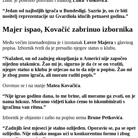
Dalić je posebno pohvalio i mladog
Luku Vuškovića
.
“Jedan od najboljih igrača u Bundesligi. Sazrio je, on će biti
nositelj reprezentacije uz Gvardiola idućih petnaest godina.”
Majer ispao, Kovačić zabrinuo izbornika
Među većim iznenađenjima je i izostanak
Lovre Majera
s glavnog
popisa. Izbornik tvrdi da je presudio njegov status u klubu.
“Nažalost, on od zadnjeg okupljanja u Americi nije započeo
nijednu utakmicu. Žao mi je, sigurno je da će se on vratiti,
njegov status u klubu je utjecao na to da nije u popisu. Žao mi
je zbog puno igrača, ali moram raditi popis.”
Osvrnuo se i na stanje
Matea Kovačića
.
“Nije igrao godinu dana, to me brine, ali moramo ga zvati, on je
nama luksuz. Moramo vidjeti kako ćemo to iskombinirati s
igračima van ritma.”
Izbornik je objasnio i zašto na popisu nema
Brune Petkovića
.
“Zadnjih šest mjeseci je stalno ozlijeđen. Oporavio se, pa se opet
ozlijedio. Nije nikako mogao ući u konkurentnu formu i zbog