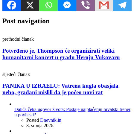
Post navigation
prethodni članak
Potvrđeno je, Thompson će organizirati veliki
humanitarni koncert u gradu Heroju Vukovaru
sljedeći članak
PANIKA U IZRAELU: Vatrena kugla obasjala
nebo, građani mislili da je počeo novi rat
Dalića čeka ugovor života: Postaje najplaćeniji hrvatski trener
u povijesti?
Posted
Dnevnik.in
8. srpnja 2026.