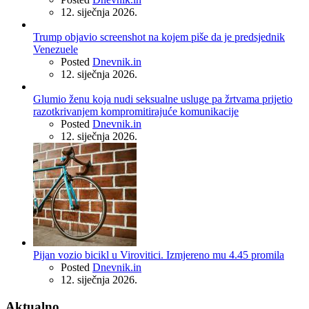
12. siječnja 2026.
Trump objavio screenshot na kojem piše da je predsjednik
Venezuele
Posted
Dnevnik.in
12. siječnja 2026.
Glumio ženu koja nudi seksualne usluge pa žrtvama prijetio
razotkrivanjem kompromitirajuće komunikacije
Posted
Dnevnik.in
12. siječnja 2026.
Pijan vozio bicikl u Virovitici. Izmjereno mu 4.45 promila
Posted
Dnevnik.in
12. siječnja 2026.
Aktualno