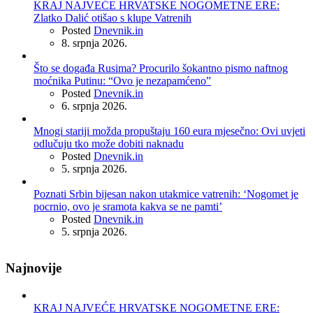
KRAJ NAJVEĆE HRVATSKE NOGOMETNE ERE:
Zlatko Dalić otišao s klupe Vatrenih
Posted
Dnevnik.in
8. srpnja 2026.
Što se događa Rusima? Procurilo šokantno pismo naftnog
moćnika Putinu: “Ovo je nezapamćeno”
Posted
Dnevnik.in
6. srpnja 2026.
Mnogi stariji možda propuštaju 160 eura mjesečno: Ovi uvjeti
odlučuju tko može dobiti naknadu
Posted
Dnevnik.in
5. srpnja 2026.
Poznati Srbin bijesan nakon utakmice vatrenih: ‘Nogomet je
pocrnio, ovo je sramota kakva se ne pamti’
Posted
Dnevnik.in
5. srpnja 2026.
Najnovije
KRAJ NAJVEĆE HRVATSKE NOGOMETNE ERE: