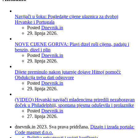
Navijači u šoku: Pogledajte cijene ulaznica za dvoboj
Hrvatske i Portugala
Posted
Dnevnik.in
29. lipnja 2026.
NOVE CIJENE GORIVA: Plavi dizel ruši cijenu, padaju i
benzin, dizel i plin
Posted
Dnevnik.in
29. lipnja 2026.
Dijete preminulo nakon jutarnje dojave Hitnoj pomoći:
Obdukcija treba dati odgovore
Posted
Dnevnik.in
29. lipnja 2026.
(VIDEO) Hrvatski navijači mladencima priredili nezaboravan
doček u Philadelphiji, spontana pjesma oduševila i prolaznike
Posted
Dnevnik.in
27. lipnja 2026.
dnevnik.in 2023. Sva prava pridržana.
Dizajn i izrada portala:
Code magnet d.o.o.
Politika privatnosti i uvjeti korištenja