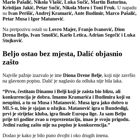
Mario Pašalić, Nikola Vlašić, Luka Sučić, Martin Baturina,
Kristijan Jakić, Petar Sučić, Nikola Moro i Toni Fruk
. U napadu
su
Ivan Perišić, Andrej Kramarić, Ante Budimir, Marco Pašalić,
Petar Musa i Igor Matanović
.
Na pretpozivu ostali su
Lovro Majer, Franjo Ivanović, Dion
Drena Beljo, Ivan Smolčić, Karlo Letica, Adrian Segečić i Luka
Stojković
.
Beljo ostao bez mjesta, Dalić objasnio
zašto
Najviše pažnje izazvalo je ime
Diona Drene Belje
, koji nije završio
na glavnom popisu. Dalić je naglasio da odluka nije bila laka.
“Prvo, čestitam Dinamu i Belji koji je zaista bio blizu, ali
konkurencija je dobra. Imamo Kramarića i Budimira koji su
neupitni, a tu su Musa i Matanović. Musa igra jako dobro u
MLS-u, bio je sjajan u ožujku. Matanović igra u Bundesligi,
prvi je strijelac kluba, igra finale Europa lige. Ja sam Belju
prije tri godine zvao u reprezentaciju, imao je svoju prigodu.
Jedini razlog zašto nije na popisu je konkurencija.”
Dodao je kako je bilo puno dvojbi i oko drugih imena.