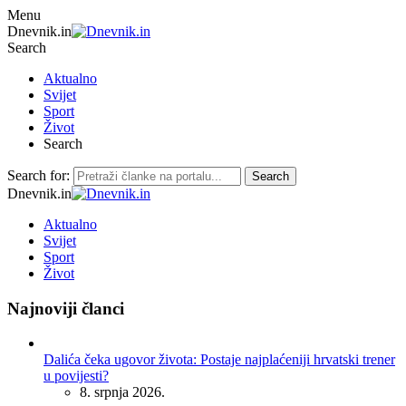
Menu
Dnevnik.in
Search
Aktualno
Svijet
Sport
Život
Search
Search for:
Search
Dnevnik.in
Aktualno
Svijet
Sport
Život
Najnoviji članci
Dalića čeka ugovor života: Postaje najplaćeniji hrvatski trener
u povijesti?
8. srpnja 2026.