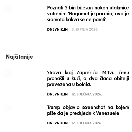
Poznati Srbin bijesan nakon utakmice
vatrenih: ‘Nogomet je pocrnio, ovo je
sramota kakva se ne pamti’
POSTED
DNEVNIK.IN
5. SRPNJA 2026.
Najčitanije
Strava kraj Zaprešića: Mrtvu ženu
pronašli u kući, a dva člana obitelji
prevezena u bolnicu
POSTED
DNEVNIK.IN
12. SIJEČNJA 2026.
Trump objavio screenshot na kojem
piše da je predsjednik Venezuele
POSTED
DNEVNIK.IN
12. SIJEČNJA 2026.