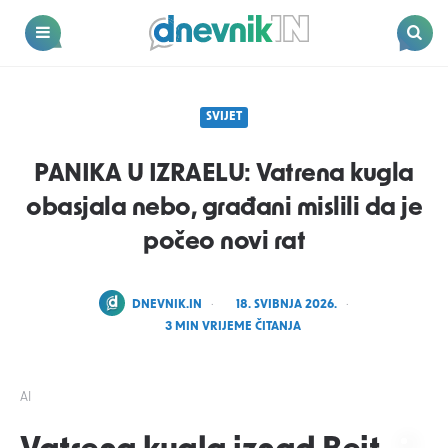
Dnevnik.in
Menu
Search
SVIJET
PANIKA U IZRAELU: Vatrena kugla
obasjala nebo, građani mislili da je
počeo novi rat
POSTED
DNEVNIK.IN
18. SVIBNJA 2026.
BY
3
MIN VRIJEME ČITANJA
AI