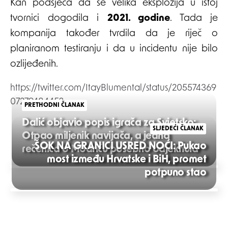
Kan podsjeća da se velika eksplozija u istoj
tvornici dogodila i
2021. godine
. Tada je
kompanija također tvrdila da je riječ o
planiranom testiranju i da u incidentu nije bilo
ozlijeđenih.
https://twitter.com/ItayBlumental/status/205574369
0727948445?
PRETHODNI ČLANAK
Dalić objavio popis igrača za Svjetsko:
SLJEDEĆI ČLANAK
Otpao miljenik navijača, a jedna
ŠOK NA GRANICI USRED NOĆI: Pukao
rečenica o Modriću posebno odjeknula
most između Hrvatske i BiH, promet
Post
potpuno stao
navigation