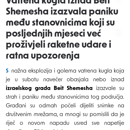
Vatrena kugla iznad Beit
Shemesha izazvala paniku
među stanovnicima koji su
posljednjih mjeseci već
proživjeli raketne udare i
ratna upozorenja
Snažna eksplozija i golema vatrena kugla koja
je u subotu navečer obasjala nebo iznad
izraelskog grada Beit Shemesha
izazvale su
strah i paniku među stanovnicima tog područja.
Građani su odmah počeli dijeliti snimke na
društvenim mrežama, a mnogi su pomislili da je
riječ o novom napadu usred sve napetije