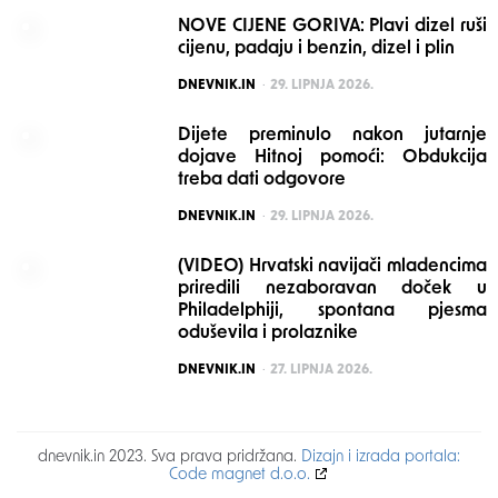
NOVE CIJENE GORIVA: Plavi dizel ruši
cijenu, padaju i benzin, dizel i plin
POSTED
DNEVNIK.IN
29. LIPNJA 2026.
Dijete preminulo nakon jutarnje
dojave Hitnoj pomoći: Obdukcija
treba dati odgovore
POSTED
DNEVNIK.IN
29. LIPNJA 2026.
(VIDEO) Hrvatski navijači mladencima
priredili nezaboravan doček u
Philadelphiji, spontana pjesma
oduševila i prolaznike
POSTED
DNEVNIK.IN
27. LIPNJA 2026.
dnevnik.in 2023. Sva prava pridržana.
Dizajn i izrada portala:
Code magnet d.o.o.