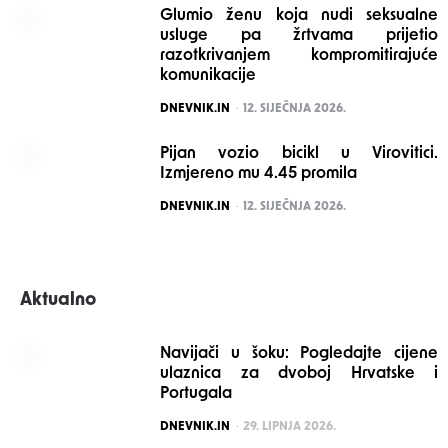
Glumio ženu koja nudi seksualne
usluge pa žrtvama prijetio
razotkrivanjem kompromitirajuće
komunikacije
POSTED
DNEVNIK.IN
12. SIJEČNJA 2026.
Pijan vozio bicikl u Virovitici.
Izmjereno mu 4.45 promila
POSTED
DNEVNIK.IN
12. SIJEČNJA 2026.
Aktualno
Navijači u šoku: Pogledajte cijene
ulaznica za dvoboj Hrvatske i
Portugala
POSTED
DNEVNIK.IN
29. LIPNJA 2026.