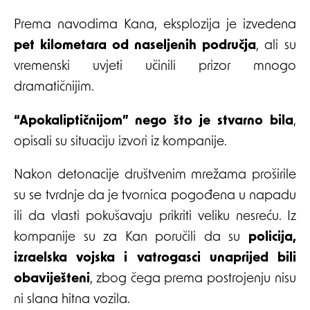
Prema navodima Kana, eksplozija je izvedena
pet kilometara od naseljenih područja
, ali su
vremenski uvjeti učinili prizor mnogo
dramatičnijim.
“Apokaliptičnijom” nego što je stvarno bila
,
opisali su situaciju izvori iz kompanije.
Nakon detonacije društvenim mrežama proširile
su se tvrdnje da je tvornica pogođena u napadu
ili da vlasti pokušavaju prikriti veliku nesreću. Iz
kompanije su za Kan poručili da su
policija,
izraelska vojska i vatrogasci unaprijed bili
obaviješteni
, zbog čega prema postrojenju nisu
ni slana hitna vozila.