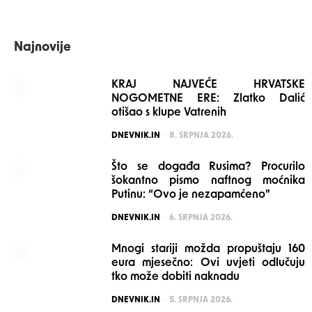
Najnovije
KRAJ NAJVEĆE HRVATSKE
NOGOMETNE ERE: Zlatko Dalić
otišao s klupe Vatrenih
POSTED
DNEVNIK.IN
8. SRPNJA 2026.
Što se događa Rusima? Procurilo
šokantno pismo naftnog moćnika
Putinu: “Ovo je nezapamćeno”
POSTED
DNEVNIK.IN
6. SRPNJA 2026.
Mnogi stariji možda propuštaju 160
eura mjesečno: Ovi uvjeti odlučuju
tko može dobiti naknadu
POSTED
DNEVNIK.IN
5. SRPNJA 2026.