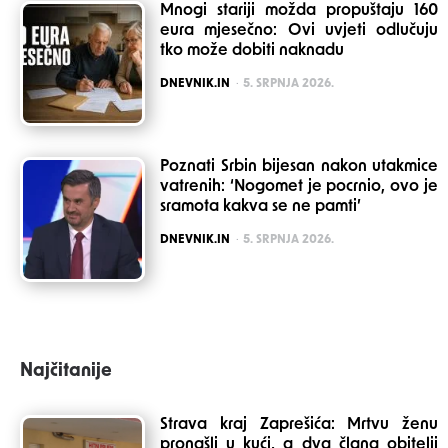
Mnogi stariji možda propuštaju 160
eura mjesečno: Ovi uvjeti odlučuju
tko može dobiti naknadu
POSTED
DNEVNIK.IN
5. SRPNJA 2026.
Poznati Srbin bijesan nakon utakmice
vatrenih: ‘Nogomet je pocrnio, ovo je
sramota kakva se ne pamti’
POSTED
DNEVNIK.IN
5. SRPNJA 2026.
Najčitanije
Strava kraj Zaprešića: Mrtvu ženu
pronašli u kući, a dva člana obitelji