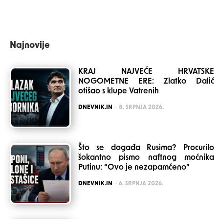
Najnovije
KRAJ NAJVEĆE HRVATSKE
NOGOMETNE ERE: Zlatko Dalić
otišao s klupe Vatrenih
POSTED
DNEVNIK.IN
8. SRPNJA 2026.
Što se događa Rusima? Procurilo
šokantno pismo naftnog moćnika
Putinu: “Ovo je nezapamćeno”
POSTED
DNEVNIK.IN
6. SRPNJA 2026.