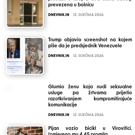
prevezena u bolnicu
POSTED
DNEVNIK.IN
12. SIJEČNJA 2026.
Trump objavio screenshot na kojem
piše da je predsjednik Venezuele
POSTED
DNEVNIK.IN
12. SIJEČNJA 2026.
Glumio ženu koja nudi seksualne
usluge pa žrtvama prijetio
razotkrivanjem kompromitirajuće
komunikacije
POSTED
DNEVNIK.IN
12. SIJEČNJA 2026.
Pijan vozio bicikl u Virovitici.
Izmjereno mu 4.45 promila