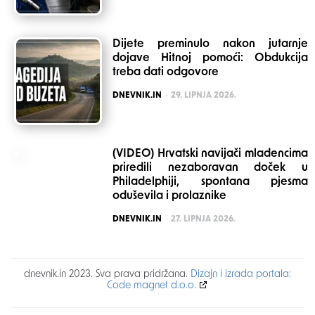
Dijete preminulo nakon jutarnje
dojave Hitnoj pomoći: Obdukcija
treba dati odgovore
POSTED
DNEVNIK.IN
29. LIPNJA 2026.
(VIDEO) Hrvatski navijači mladencima
priredili nezaboravan doček u
Philadelphiji, spontana pjesma
oduševila i prolaznike
POSTED
DNEVNIK.IN
27. LIPNJA 2026.
dnevnik.in 2023. Sva prava pridržana.
Dizajn i izrada portala:
Code magnet d.o.o.