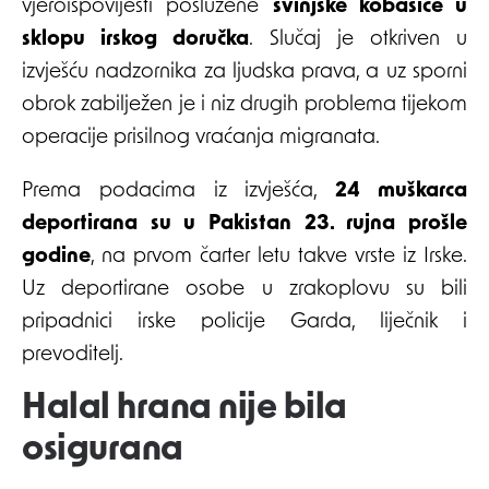
vjeroispovijesti poslužene
svinjske kobasice u
sklopu irskog doručka
. Slučaj je otkriven u
izvješću nadzornika za ljudska prava, a uz sporni
obrok zabilježen je i niz drugih problema tijekom
operacije prisilnog vraćanja migranata.
Prema podacima iz izvješća,
24 muškarca
deportirana su u Pakistan 23. rujna prošle
godine
, na prvom čarter letu takve vrste iz Irske.
Uz deportirane osobe u zrakoplovu su bili
pripadnici irske policije Garda, liječnik i
prevoditelj.
Halal hrana nije bila
osigurana