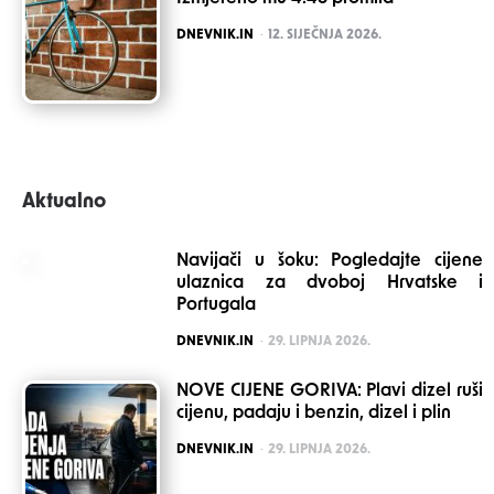
POSTED
DNEVNIK.IN
12. SIJEČNJA 2026.
Aktualno
Navijači u šoku: Pogledajte cijene
ulaznica za dvoboj Hrvatske i
Portugala
POSTED
DNEVNIK.IN
29. LIPNJA 2026.
NOVE CIJENE GORIVA: Plavi dizel ruši
cijenu, padaju i benzin, dizel i plin
POSTED
DNEVNIK.IN
29. LIPNJA 2026.