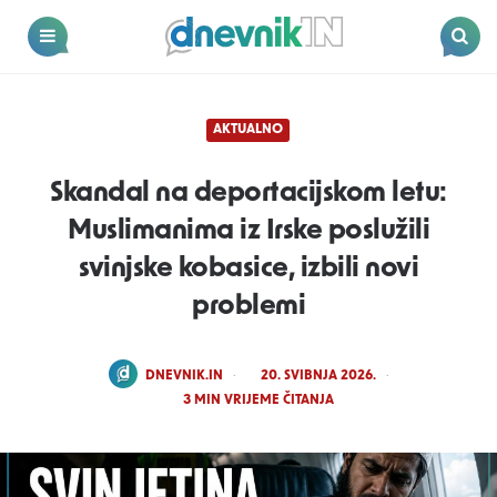
Dnevnik.in
Menu
Search
AKTUALNO
Skandal na deportacijskom letu:
Muslimanima iz Irske poslužili
svinjske kobasice, izbili novi
problemi
POSTED
DNEVNIK.IN
20. SVIBNJA 2026.
BY
3
MIN VRIJEME ČITANJA