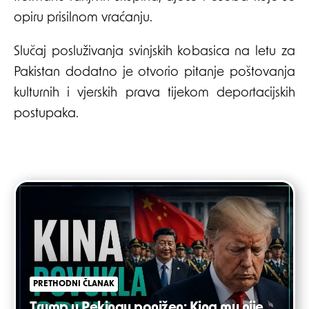
opiru prisilnom vraćanju.
Slučaj posluživanja svinjskih kobasica na letu za
Pakistan dodatno je otvorio pitanje poštovanja
kulturnih i vjerskih prava tijekom deportacijskih
postupaka.
Post
navigation
PRETHODNI ČLANAK
Trump u Pekingu ponižen: Kina mu nije