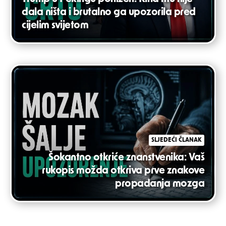
dala ništa i brutalno ga upozorila pred
cijelim svijetom
SLJEDEĆI ČLANAK
Šokantno otkriće znanstvenika: Vaš
rukopis možda otkriva prve znakove
propadanja mozga