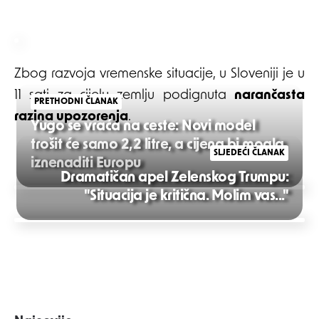
Zbog razvoja vremenske situacije, u Sloveniji je u
11 sati za cijelu zemlju podignuta
narančasta
PRETHODNI ČLANAK
razina upozorenja
.
Yugo se vraća na ceste: Novi model
trošit će samo 2,2 litre, a cijena bi mogla
SLJEDEĆI ČLANAK
iznenaditi Europu
Dramatičan apel Zelenskog Trumpu:
Post
"Situacija je kritična. Molim vas..."
navigation