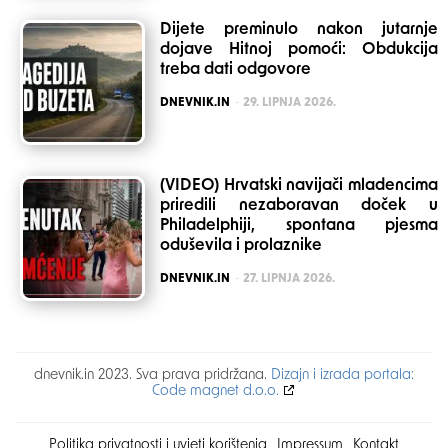
Dijete preminulo nakon jutarnje
dojave Hitnoj pomoći: Obdukcija
treba dati odgovore
POSTED
DNEVNIK.IN
29. LIPNJA 2026.
(VIDEO) Hrvatski navijači mladencima
priredili nezaboravan doček u
Philadelphiji, spontana pjesma
oduševila i prolaznike
POSTED
DNEVNIK.IN
27. LIPNJA 2026.
dnevnik.in 2023. Sva prava pridržana.
Dizajn i izrada portala:
Code magnet d.o.o.
Politika privatnosti i uvjeti korištenja
Impressum
Kontakt