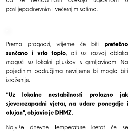
da se nestabilnosti očekuju uglavnom u
poslijepodnevnim i večernjim satima.
Prema prognozi, vrijeme će biti
pretežno
sunčano i vrlo toplo
, ali uz razvoj oblaka
mogući su lokalni pljuskovi s grmljavinom. Na
pojedinim područjima nevrijeme bi moglo biti
izraženije.
“Uz lokalne nestabilnosti prolazno jak
sjeverozapadni vjetar, na udare ponegdje i
olujan”, objavio je DHMZ.
Najviše dnevne temperature kretat će se