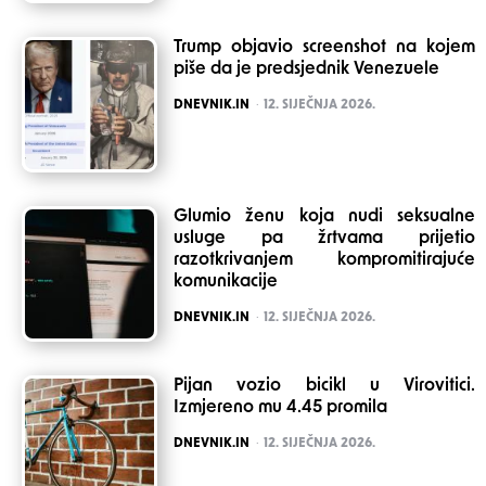
Trump objavio screenshot na kojem
piše da je predsjednik Venezuele
POSTED
DNEVNIK.IN
12. SIJEČNJA 2026.
Glumio ženu koja nudi seksualne
usluge pa žrtvama prijetio
razotkrivanjem kompromitirajuće
komunikacije
POSTED
DNEVNIK.IN
12. SIJEČNJA 2026.
Pijan vozio bicikl u Virovitici.
Izmjereno mu 4.45 promila
POSTED
DNEVNIK.IN
12. SIJEČNJA 2026.