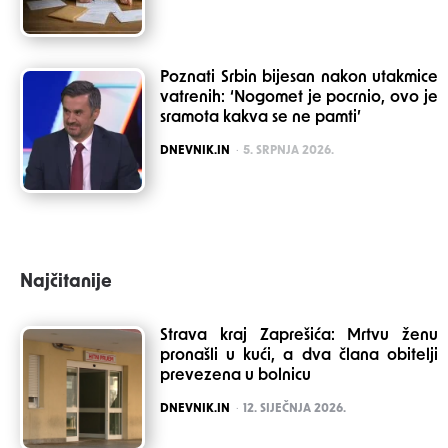
Poznati Srbin bijesan nakon utakmice
vatrenih: ‘Nogomet je pocrnio, ovo je
sramota kakva se ne pamti’
POSTED
DNEVNIK.IN
5. SRPNJA 2026.
Najčitanije
Strava kraj Zaprešića: Mrtvu ženu
pronašli u kući, a dva člana obitelji
prevezena u bolnicu
POSTED
DNEVNIK.IN
12. SIJEČNJA 2026.