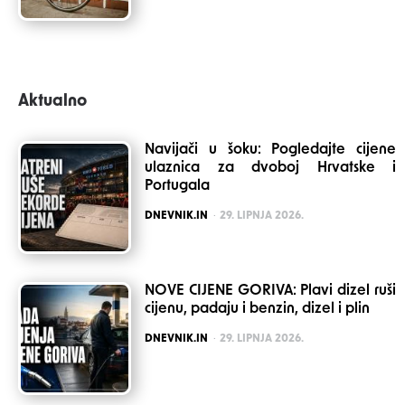
Aktualno
Navijači u šoku: Pogledajte cijene
ulaznica za dvoboj Hrvatske i
Portugala
POSTED
DNEVNIK.IN
29. LIPNJA 2026.
NOVE CIJENE GORIVA: Plavi dizel ruši
cijenu, padaju i benzin, dizel i plin
POSTED
DNEVNIK.IN
29. LIPNJA 2026.