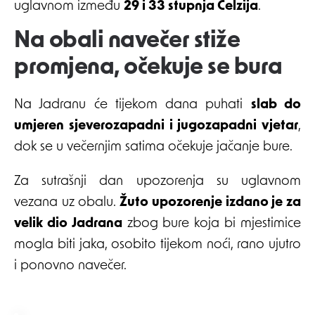
uglavnom između
29 i 33 stupnja Celzija
.
Na obali navečer stiže
promjena, očekuje se bura
Na Jadranu će tijekom dana puhati
slab do
umjeren sjeverozapadni i jugozapadni vjetar
,
dok se u večernjim satima očekuje jačanje bure.
Za sutrašnji dan upozorenja su uglavnom
vezana uz obalu.
Žuto upozorenje izdano je za
velik dio Jadrana
zbog bure koja bi mjestimice
mogla biti jaka, osobito tijekom noći, rano ujutro
i ponovno navečer.