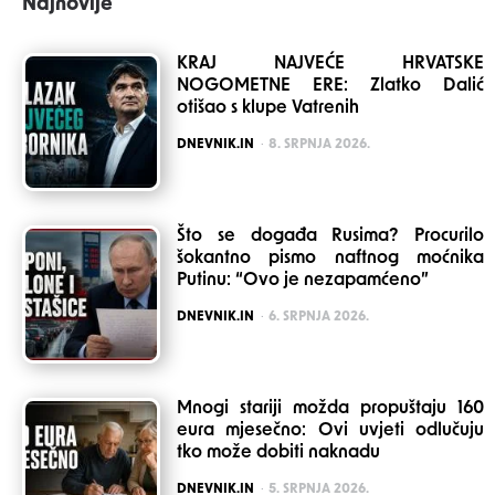
Najnovije
KRAJ NAJVEĆE HRVATSKE
NOGOMETNE ERE: Zlatko Dalić
otišao s klupe Vatrenih
POSTED
DNEVNIK.IN
8. SRPNJA 2026.
Što se događa Rusima? Procurilo
šokantno pismo naftnog moćnika
Putinu: “Ovo je nezapamćeno”
POSTED
DNEVNIK.IN
6. SRPNJA 2026.
Mnogi stariji možda propuštaju 160
eura mjesečno: Ovi uvjeti odlučuju
tko može dobiti naknadu
POSTED
DNEVNIK.IN
5. SRPNJA 2026.