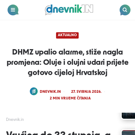
Dnevnik.in
Menu
Search
AKTUALNO
DHMZ upalio alarme, stiže nagla
promjena: Oluje i olujni udari prijete
gotovo cijeloj Hrvatskoj
POSTED
DNEVNIK.IN
27. SVIBNJA 2026.
BY
2
MIN VRIJEME ČITANJA
Dnevnik.in