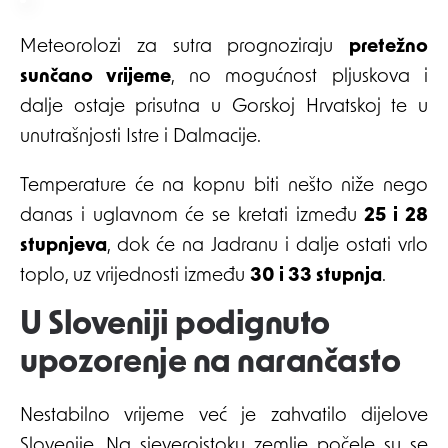
Meteorolozi za sutra prognoziraju
pretežno
sunčano vrijeme
, no mogućnost pljuskova i
dalje ostaje prisutna u Gorskoj Hrvatskoj te u
unutrašnjosti Istre i Dalmacije.
Temperature će na kopnu biti nešto niže nego
danas i uglavnom će se kretati između
25 i 28
stupnjeva
, dok će na Jadranu i dalje ostati vrlo
toplo, uz vrijednosti između
30 i 33 stupnja
.
U Sloveniji podignuto
upozorenje na narančasto
Nestabilno vrijeme već je zahvatilo dijelove
Slovenije. Na sjeveroistoku zemlje počele su se