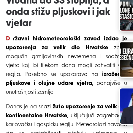
Vrućina do 33 stupnja, a
onda stižu pljuskovi i jak
vjetar
Državni hidrometeorološki zavod izdao je
upozorenja za velik dio Hrvatske
zbog
mogućih grmljavinskih nevremena i snažnog
vjetra koji bi tijekom dana mogli zahvatiti više
regija. Posebno se upozorava na
izraženije
pljuskove i olujne udare vjetra
, ponajviše u
unutrašnjosti zemlje.
Danas je na snazi
žuto upozorenje za velik dio
kontinentalne Hrvatske
, uključujući zagrebačku,
karlovačku i gospićku regiju. Meteorolozi navode