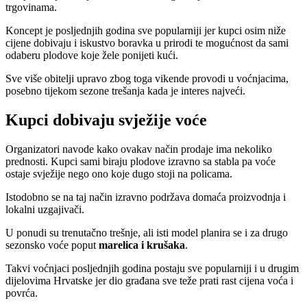
trgovinama.
Koncept je posljednjih godina sve popularniji jer kupci osim niže
cijene dobivaju i iskustvo boravka u prirodi te mogućnost da sami
odaberu plodove koje žele ponijeti kući.
Sve više obitelji upravo zbog toga vikende provodi u voćnjacima,
posebno tijekom sezone trešanja kada je interes najveći.
Kupci dobivaju svježije voće
Organizatori navode kako ovakav način prodaje ima nekoliko
prednosti. Kupci sami biraju plodove izravno sa stabla pa voće
ostaje svježije nego ono koje dugo stoji na policama.
Istodobno se na taj način izravno podržava domaća proizvodnja i
lokalni uzgajivači.
U ponudi su trenutačno trešnje, ali isti model planira se i za drugo
sezonsko voće poput
marelica i krušaka
.
Takvi voćnjaci posljednjih godina postaju sve popularniji i u drugim
dijelovima Hrvatske jer dio građana sve teže prati rast cijena voća i
povrća.