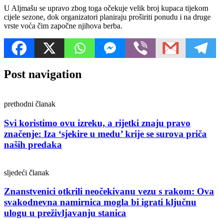
U Aljmašu se upravo zbog toga očekuje velik broj kupaca tijekom
cijele sezone, dok organizatori planiraju proširiti ponudu i na druge
vrste voća čim započne njihova berba.
Post navigation
prethodni članak
Svi koristimo ovu izreku, a rijetki znaju pravo
značenje: Iza ‘sjekire u medu’ krije se surova priča
naših predaka
sljedeći članak
Znanstvenici otkrili neočekivanu vezu s rakom: Ova
svakodnevna namirnica mogla bi igrati ključnu
ulogu u preživljavanju stanica