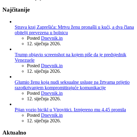
Najčitanije
Strava kraj Zaprešića: Mrtvu ženu pronašli u kući, a dva člana
obitelji prevezena u bolnicu
Posted
Dnevnik.in
12. siječnja 2026.
Trump objavio screenshot na kojem piše da je predsjednik
Venezuele
Posted
Dnevnik.in
12. siječnja 2026.
Glumio ženu koja nudi seksualne usluge pa žrtvama prijetio
razotkrivanjem kompromitirajuće komunikacije
Posted
Dnevnik.in
12. siječnja 2026.
Pijan vozio bicikl u Virovitici. Izmjereno mu 4.45 promila
Posted
Dnevnik.in
12. siječnja 2026.
Aktualno