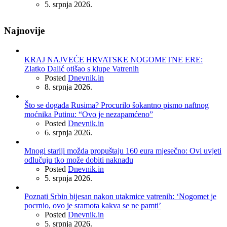
5. srpnja 2026.
Najnovije
KRAJ NAJVEĆE HRVATSKE NOGOMETNE ERE:
Zlatko Dalić otišao s klupe Vatrenih
Posted
Dnevnik.in
8. srpnja 2026.
Što se događa Rusima? Procurilo šokantno pismo naftnog
moćnika Putinu: “Ovo je nezapamćeno”
Posted
Dnevnik.in
6. srpnja 2026.
Mnogi stariji možda propuštaju 160 eura mjesečno: Ovi uvjeti
odlučuju tko može dobiti naknadu
Posted
Dnevnik.in
5. srpnja 2026.
Poznati Srbin bijesan nakon utakmice vatrenih: ‘Nogomet je
pocrnio, ovo je sramota kakva se ne pamti’
Posted
Dnevnik.in
5. srpnja 2026.