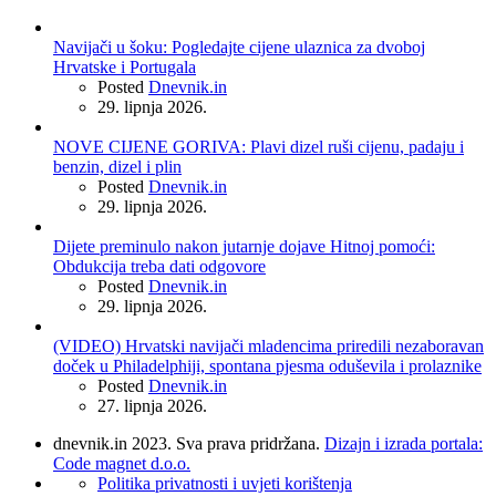
Navijači u šoku: Pogledajte cijene ulaznica za dvoboj
Hrvatske i Portugala
Posted
Dnevnik.in
29. lipnja 2026.
NOVE CIJENE GORIVA: Plavi dizel ruši cijenu, padaju i
benzin, dizel i plin
Posted
Dnevnik.in
29. lipnja 2026.
Dijete preminulo nakon jutarnje dojave Hitnoj pomoći:
Obdukcija treba dati odgovore
Posted
Dnevnik.in
29. lipnja 2026.
(VIDEO) Hrvatski navijači mladencima priredili nezaboravan
doček u Philadelphiji, spontana pjesma oduševila i prolaznike
Posted
Dnevnik.in
27. lipnja 2026.
dnevnik.in 2023. Sva prava pridržana.
Dizajn i izrada portala:
Code magnet d.o.o.
Politika privatnosti i uvjeti korištenja