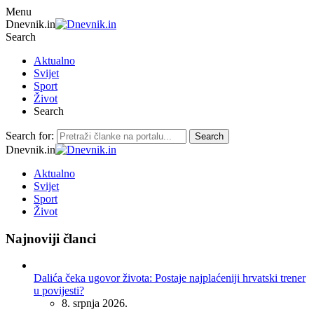
Menu
Dnevnik.in
Search
Aktualno
Svijet
Sport
Život
Search
Search for:
Search
Dnevnik.in
Aktualno
Svijet
Sport
Život
Najnoviji članci
Dalića čeka ugovor života: Postaje najplaćeniji hrvatski trener
u povijesti?
8. srpnja 2026.