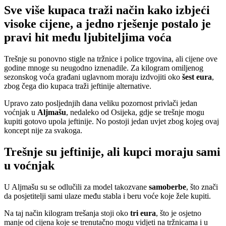
Sve više kupaca traži način kako izbjeći
visoke cijene, a jedno rješenje postalo je
pravi hit među ljubiteljima voća
Trešnje su ponovno stigle na tržnice i police trgovina, ali cijene ove
godine mnoge su neugodno iznenadile. Za kilogram omiljenog
sezonskog voća građani uglavnom moraju izdvojiti oko
šest eura
,
zbog čega dio kupaca traži jeftinije alternative.
Upravo zato posljednjih dana veliku pozornost privlači jedan
voćnjak u
Aljmašu
, nedaleko od Osijeka, gdje se trešnje mogu
kupiti gotovo upola jeftinije. No postoji jedan uvjet zbog kojeg ovaj
koncept nije za svakoga.
Trešnje su jeftinije, ali kupci moraju sami
u voćnjak
U Aljmašu su se odlučili za model takozvane
samoberbe
, što znači
da posjetitelji sami ulaze među stabla i beru voće koje žele kupiti.
Na taj način kilogram trešanja stoji oko
tri eura
, što je osjetno
manje od cijena koje se trenutačno mogu vidjeti na tržnicama i u