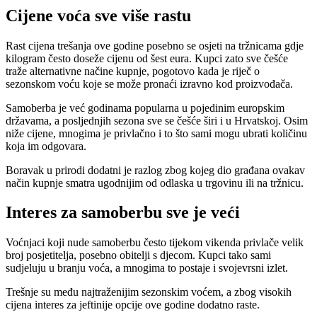
Cijene voća sve više rastu
Rast cijena trešanja ove godine posebno se osjeti na tržnicama gdje
kilogram često doseže cijenu od šest eura. Kupci zato sve češće
traže alternativne načine kupnje, pogotovo kada je riječ o
sezonskom voću koje se može pronaći izravno kod proizvođača.
Samoberba je već godinama popularna u pojedinim europskim
državama, a posljednjih sezona sve se češće širi i u Hrvatskoj. Osim
niže cijene, mnogima je privlačno i to što sami mogu ubrati količinu
koja im odgovara.
Boravak u prirodi dodatni je razlog zbog kojeg dio građana ovakav
način kupnje smatra ugodnijim od odlaska u trgovinu ili na tržnicu.
Interes za samoberbu sve je veći
Voćnjaci koji nude samoberbu često tijekom vikenda privlače velik
broj posjetitelja, posebno obitelji s djecom. Kupci tako sami
sudjeluju u branju voća, a mnogima to postaje i svojevrsni izlet.
Trešnje su među najtraženijim sezonskim voćem, a zbog visokih
cijena interes za jeftinije opcije ove godine dodatno raste.