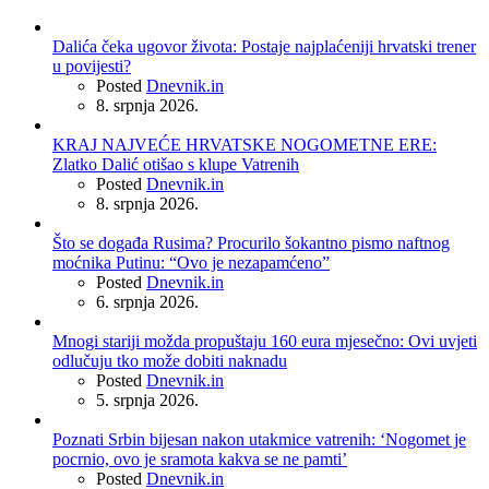
Dalića čeka ugovor života: Postaje najplaćeniji hrvatski trener
u povijesti?
Posted
Dnevnik.in
8. srpnja 2026.
KRAJ NAJVEĆE HRVATSKE NOGOMETNE ERE:
Zlatko Dalić otišao s klupe Vatrenih
Posted
Dnevnik.in
8. srpnja 2026.
Što se događa Rusima? Procurilo šokantno pismo naftnog
moćnika Putinu: “Ovo je nezapamćeno”
Posted
Dnevnik.in
6. srpnja 2026.
Mnogi stariji možda propuštaju 160 eura mjesečno: Ovi uvjeti
odlučuju tko može dobiti naknadu
Posted
Dnevnik.in
5. srpnja 2026.
Poznati Srbin bijesan nakon utakmice vatrenih: ‘Nogomet je
pocrnio, ovo je sramota kakva se ne pamti’
Posted
Dnevnik.in