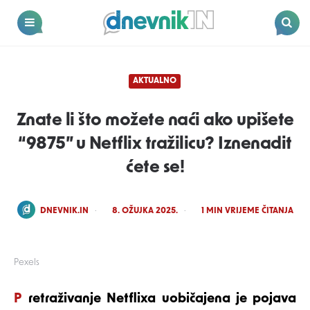
Dnevnik.in
Menu
Search
AKTUALNO
Znate li što možete naći ako upišete
“9875” u Netflix tražilicu? Iznenadit
ćete se!
POSTED
DNEVNIK.IN
8. OŽUJKA 2025.
1
MIN VRIJEME ČITANJA
BY
Pexels
Pretraživanje Netflixa uobičajena je pojava