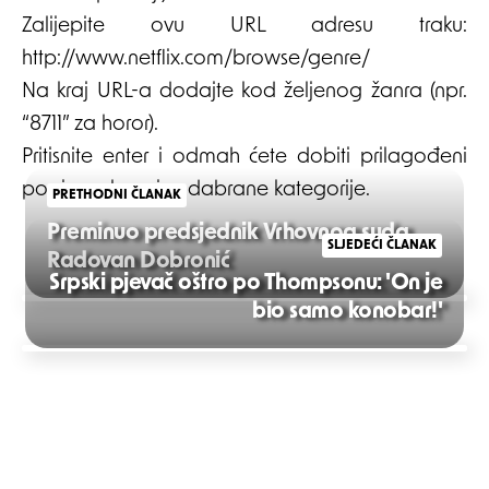
Zalijepite ovu URL adresu traku:
http://www.netflix.com/browse/genre/
Na kraj URL-a dodajte kod željenog žanra (npr.
“8711” za horor).
Pritisnite enter i odmah ćete dobiti prilagođeni
popis naslova iz odabrane kategorije.
PRETHODNI ČLANAK
Preminuo predsjednik Vrhovnog suda
SLJEDEĆI ČLANAK
Radovan Dobronić
Srpski pjevač oštro po Thompsonu: 'On je
Post
bio samo konobar!'
navigation