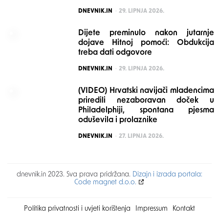
POSTED
DNEVNIK.IN
29. LIPNJA 2026.
Dijete preminulo nakon jutarnje
dojave Hitnoj pomoći: Obdukcija
treba dati odgovore
POSTED
DNEVNIK.IN
29. LIPNJA 2026.
(VIDEO) Hrvatski navijači mladencima
priredili nezaboravan doček u
Philadelphiji, spontana pjesma
oduševila i prolaznike
POSTED
DNEVNIK.IN
27. LIPNJA 2026.
dnevnik.in 2023. Sva prava pridržana.
Dizajn i izrada portala:
Code magnet d.o.o.
Politika privatnosti i uvjeti korištenja
Impressum
Kontakt