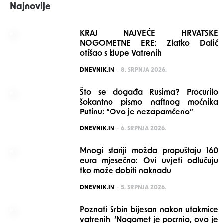
Najnovije
KRAJ NAJVEĆE HRVATSKE
NOGOMETNE ERE: Zlatko Dalić
otišao s klupe Vatrenih
POSTED
DNEVNIK.IN
8. SRPNJA 2026.
Što se događa Rusima? Procurilo
šokantno pismo naftnog moćnika
Putinu: “Ovo je nezapamćeno”
POSTED
DNEVNIK.IN
6. SRPNJA 2026.
Mnogi stariji možda propuštaju 160
eura mjesečno: Ovi uvjeti odlučuju
tko može dobiti naknadu
POSTED
DNEVNIK.IN
5. SRPNJA 2026.
Poznati Srbin bijesan nakon utakmice
vatrenih: ‘Nogomet je pocrnio, ovo je