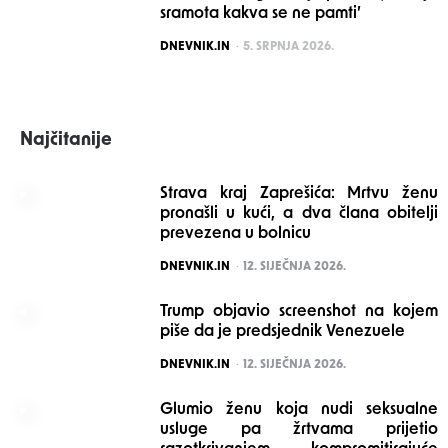
sramota kakva se ne pamti’
POSTED
DNEVNIK.IN
5. SRPNJA 2026.
Najčitanije
Strava kraj Zaprešića: Mrtvu ženu
pronašli u kući, a dva člana obitelji
prevezena u bolnicu
POSTED
DNEVNIK.IN
12. SIJEČNJA 2026.
Trump objavio screenshot na kojem
piše da je predsjednik Venezuele
POSTED
DNEVNIK.IN
12. SIJEČNJA 2026.
Glumio ženu koja nudi seksualne
usluge pa žrtvama prijetio