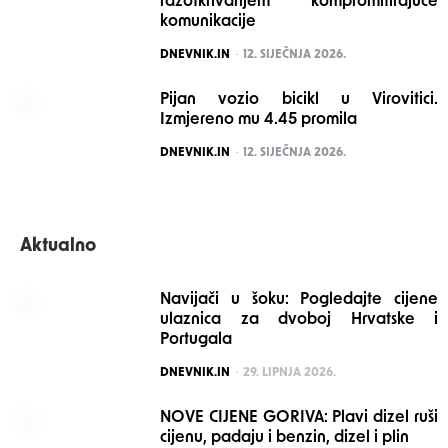
razotkrivanjem kompromitirajuće
komunikacije
POSTED
DNEVNIK.IN
12. SIJEČNJA 2026.
Pijan vozio bicikl u Virovitici.
Izmjereno mu 4.45 promila
POSTED
DNEVNIK.IN
12. SIJEČNJA 2026.
Aktualno
Navijači u šoku: Pogledajte cijene
ulaznica za dvoboj Hrvatske i
Portugala
POSTED
DNEVNIK.IN
29. LIPNJA 2026.
NOVE CIJENE GORIVA: Plavi dizel ruši
cijenu, padaju i benzin, dizel i plin