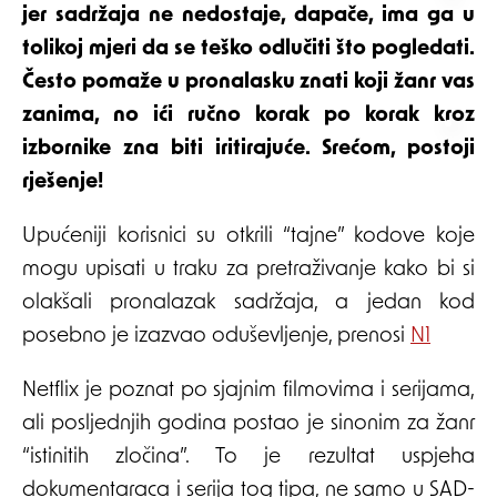
jer sadržaja ne nedostaje, dapače, ima ga u
tolikoj mjeri da se teško odlučiti što pogledati.
Često pomaže u pronalasku znati koji žanr vas
zanima, no ići ručno korak po korak kroz
izbornike zna biti iritirajuće. Srećom, postoji
rješenje!
Upućeniji korisnici su otkrili “tajne” kodove koje
mogu upisati u traku za pretraživanje kako bi si
olakšali pronalazak sadržaja, a jedan kod
posebno je izazvao oduševljenje, prenosi
N1
Netflix je poznat po sjajnim filmovima i serijama,
ali posljednjih godina postao je sinonim za žanr
“istinitih zločina”. To je rezultat uspjeha
dokumentaraca i serija tog tipa, ne samo u SAD-