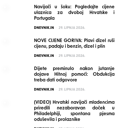
Navijači u šoku: Pogledajte cijene
ulaznica za dvoboj Hrvatske i
Portugala
POSTED
DNEVNIK.IN
29. LIPNJA 2026.
NOVE CIJENE GORIVA: Plavi dizel ruši
cijenu, padaju i benzin, dizel i plin
POSTED
DNEVNIK.IN
29. LIPNJA 2026.
Dijete preminulo nakon jutarnje
dojave Hitnoj pomoći: Obdukcija
treba dati odgovore
POSTED
DNEVNIK.IN
29. LIPNJA 2026.
(VIDEO) Hrvatski navijači mladencima
priredili nezaboravan doček u
Philadelphiji, spontana pjesma
oduševila i prolaznike