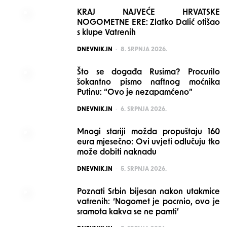
KRAJ NAJVEĆE HRVATSKE
NOGOMETNE ERE: Zlatko Dalić otišao
s klupe Vatrenih
POSTED
DNEVNIK.IN
8. SRPNJA 2026.
Što se događa Rusima? Procurilo
šokantno pismo naftnog moćnika
Putinu: “Ovo je nezapamćeno”
POSTED
DNEVNIK.IN
6. SRPNJA 2026.
Mnogi stariji možda propuštaju 160
eura mjesečno: Ovi uvjeti odlučuju tko
može dobiti naknadu
POSTED
DNEVNIK.IN
5. SRPNJA 2026.
Poznati Srbin bijesan nakon utakmice
vatrenih: ‘Nogomet je pocrnio, ovo je
sramota kakva se ne pamti’