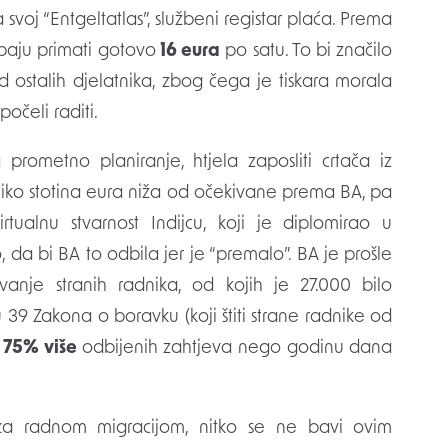
voj “Entgeltatlas”, službeni registar plaća. Prema
rebaju primati gotovo
16 eura
po satu. To bi značilo
d ostalih djelatnika, zbog čega je tiskara morala
očeli raditi.
 prometno planiranje, htjela zaposliti crtača iz
iko stotina eura niža od očekivane prema BA, pa
tualnu stvarnost Indijcu, koji je diplomirao u
da bi BA to odbila jer je “premalo”. BA je prošle
anje stranih radnika, od kojih je 27.000 bilo
9 Zakona o boravku (koji štiti strane radnike od
75% više
odbijenih zahtjeva nego godinu dana
u za radnom migracijom, nitko se ne bavi ovim