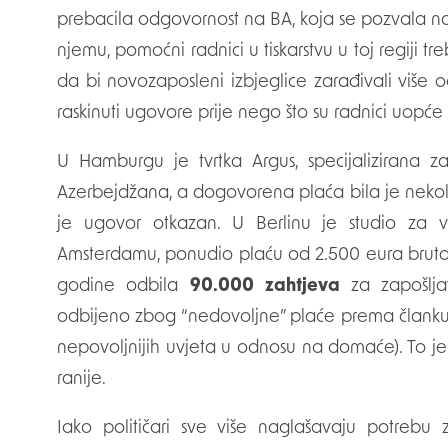
prebacila odgovornost na BA, koja se pozvala na s
njemu, pomoćni radnici u tiskarstvu u toj regiji t
da bi novozaposleni izbjeglice zarađivali više o
raskinuti ugovore prije nego što su radnici uopće p
U Hamburgu je tvrtka Argus, specijalizirana za
Azerbejdžana, a dogovorena plaća bila je nekol
je ugovor otkazan. U Berlinu je studio za vir
Amsterdamu, ponudio plaću od 2.500 eura bruto, 
godine odbila
90.000
zahtjeva
za zapošljav
odbijeno zbog “nedovoljne” plaće prema članku 3
nepovoljnijih uvjeta u odnosu na domaće). To je
ranije.
Iako političari sve više naglašavaju potreb