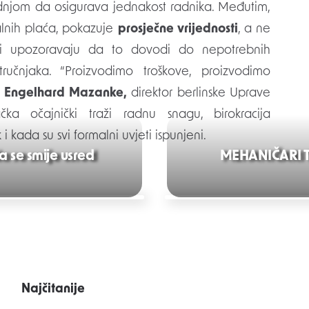
rdnjom da osigurava jednakost radnika. Međutim,
malnih plaća, pokazuje
prosječne vrijednosti
, a ne
ici upozoravaju da to dovodi do nepotrebnih
tručnjaka. “Proizvodimo troškove, proizvodimo
e
Engelhard Mazanke,
direktor berlinske Uprave
ka očajnički traži radnu snagu, birokracija
 i kada su svi formalni uvjeti ispunjeni.
a se smije usred
MEHANIČARI TVR
Najčitanije