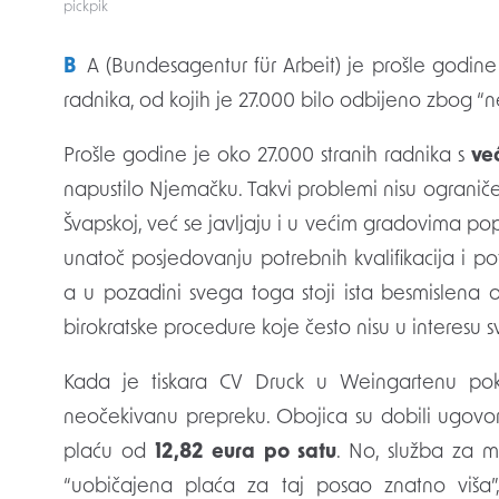
pickpik
BA (Bundesagentur für Arbeit) je prošle godine odbila 90.000 zahtjeva za zapošljavanje stranih
radnika, od kojih je 27.000 bilo odbijeno zbog “
Prošle godine je oko 27.000 stranih radnika s
ve
napustilo Njemačku. Takvi problemi nisu ogran
Švapskoj, već se javljaju i u većim gradovima po
unatoč posjedovanju potrebnih kvalifikacija i 
a u pozadini svega toga stoji ista besmislena o
birokratske procedure koje često nisu u interesu sv
Kada je tiskara CV Druck u Weingartenu pokuš
neočekivanu prepreku. Obojica su dobili ugovo
plaću od
12,82 eura po satu
. No, služba za m
“uobičajena plaća za taj posao znatno viša”,