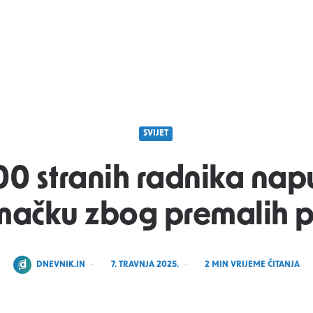
SVIJET
00 stranih radnika napu
mačku zbog premalih p
POSTED
DNEVNIK.IN
7. TRAVNJA 2025.
2
MIN VRIJEME ČITANJA
BY