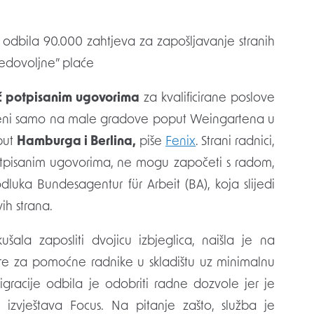
nedovoljne” plaće
ć potpisanim ugovorima
za kvalificirane poslove
ičeni samo na male gradove poput Weingartena u
put
Hamburga i Berlina,
piše
Fenix
. Strani radnici,
potpisanim ugovorima, ne mogu započeti s radom,
dluka Bundesagentur für Arbeit (BA), koja slijedi
ih strana.
ala zaposliti dvojicu izbjeglica, naišla je na
re za pomoćne radnike u skladištu uz minimalnu
igracije odbila je odobriti radne dozvole jer je
 izvještava Focus. Na pitanje zašto, služba je