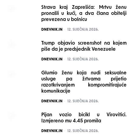
Strava kraj Zaprešića: Mrtvu ženu
pronašli u kući, a dva člana obitelji
prevezena u bolnicu
POSTED
DNEVNIK.IN
12. SIJEČNJA 2026.
Trump objavio screenshot na kojem
piše da je predsjednik Venezuele
POSTED
DNEVNIK.IN
12. SIJEČNJA 2026.
Glumio ženu koja nudi seksualne
usluge pa žrtvama prijetio
razotkrivanjem kompromitirajuće
komunikacije
POSTED
DNEVNIK.IN
12. SIJEČNJA 2026.
Pijan vozio bicikl u Virovitici.
Izmjereno mu 4.45 promila
POSTED
DNEVNIK.IN
12. SIJEČNJA 2026.