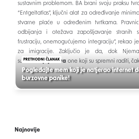
sustavnim problemom. BA brani svoju praksu tv
“Entgeltatlas”, ključni alat za određivanje mini
stvarne plaće u određenim tvrtkama. Pravn
odbijanja i otežava zapošljavanje stranih s
frustraciju, onemogućujemo integraciju”, rekao j
za imigracije. Zaključio je da, dok Njemač
PRETHODNI ČLANAK
sustavno
sprječava
one koji su spremni raditi, čak
Pogledajte mem koji je natjerao internet d
burzovne panike!
Post
navigation
Najnovije