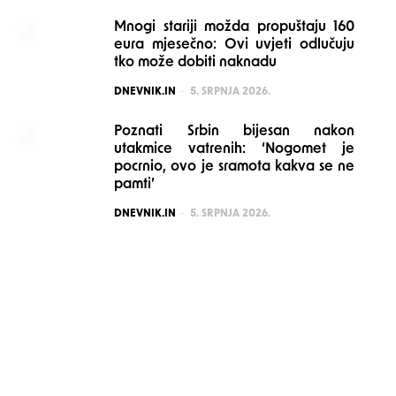
Mnogi stariji možda propuštaju 160
eura mjesečno: Ovi uvjeti odlučuju
tko može dobiti naknadu
POSTED
DNEVNIK.IN
5. SRPNJA 2026.
Poznati Srbin bijesan nakon
utakmice vatrenih: ‘Nogomet je
pocrnio, ovo je sramota kakva se ne
pamti’
POSTED
DNEVNIK.IN
5. SRPNJA 2026.