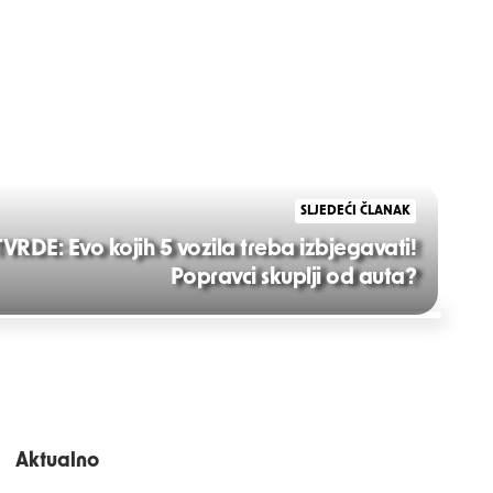
SLJEDEĆI ČLANAK
DE: Evo kojih 5 vozila treba izbjegavati!
Popravci skuplji od auta?
Aktualno