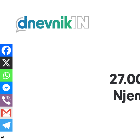
Dnevnik.in
27.0
Nje