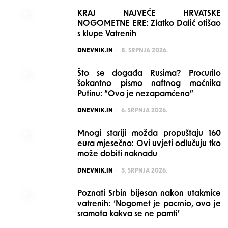
KRAJ NAJVEĆE HRVATSKE
NOGOMETNE ERE: Zlatko Dalić otišao
s klupe Vatrenih
POSTED
DNEVNIK.IN
8. SRPNJA 2026.
Što se događa Rusima? Procurilo
šokantno pismo naftnog moćnika
Putinu: “Ovo je nezapamćeno”
POSTED
DNEVNIK.IN
6. SRPNJA 2026.
Mnogi stariji možda propuštaju 160
eura mjesečno: Ovi uvjeti odlučuju tko
može dobiti naknadu
POSTED
DNEVNIK.IN
5. SRPNJA 2026.
Poznati Srbin bijesan nakon utakmice
vatrenih: ‘Nogomet je pocrnio, ovo je
sramota kakva se ne pamti’