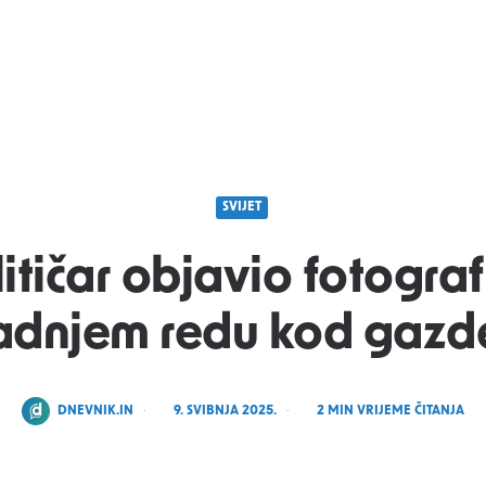
SVIJET
itičar objavio fotograf
zadnjem redu kod gazd
POSTED
DNEVNIK.IN
9. SVIBNJA 2025.
2
MIN VRIJEME ČITANJA
BY