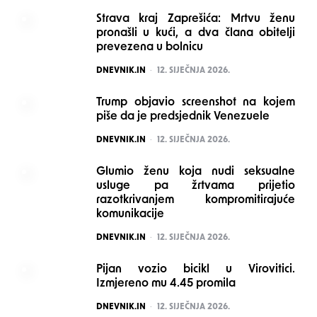
Strava kraj Zaprešića: Mrtvu ženu
pronašli u kući, a dva člana obitelji
prevezena u bolnicu
POSTED
DNEVNIK.IN
12. SIJEČNJA 2026.
Trump objavio screenshot na kojem
piše da je predsjednik Venezuele
POSTED
DNEVNIK.IN
12. SIJEČNJA 2026.
Glumio ženu koja nudi seksualne
usluge pa žrtvama prijetio
razotkrivanjem kompromitirajuće
komunikacije
POSTED
DNEVNIK.IN
12. SIJEČNJA 2026.
Pijan vozio bicikl u Virovitici.
Izmjereno mu 4.45 promila
POSTED
DNEVNIK.IN
12. SIJEČNJA 2026.