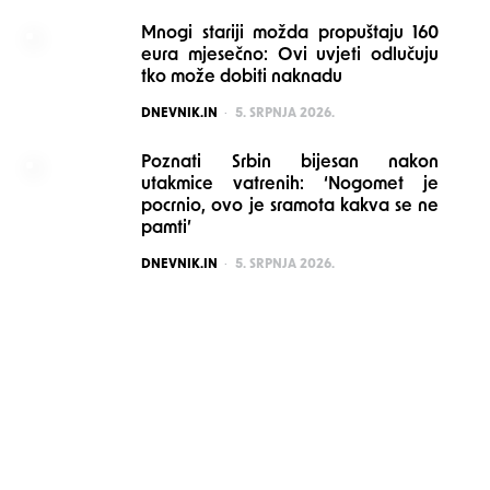
Mnogi stariji možda propuštaju 160
eura mjesečno: Ovi uvjeti odlučuju
tko može dobiti naknadu
POSTED
DNEVNIK.IN
5. SRPNJA 2026.
Poznati Srbin bijesan nakon
utakmice vatrenih: ‘Nogomet je
pocrnio, ovo je sramota kakva se ne
pamti’
POSTED
DNEVNIK.IN
5. SRPNJA 2026.