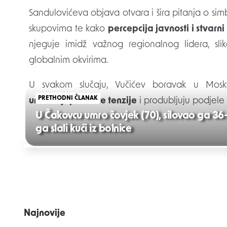
Sandulovićeva objava otvara i šira pitanja o si
skupovima te kako
percepcija javnosti i stvarni
njeguje imidž važnog regionalnog lidera, sl
globalnim okvirima.
U svakom slučaju, Vučićev boravak u Moskv
PRETHODNI ČLANAK
unutarnjopolitičke tenzije
i produbljuju podjele u
U Čakovcu umro čovjek (70), silovao ga 36
ga slali kući iz bolnice
Post
navigation
Najnovije