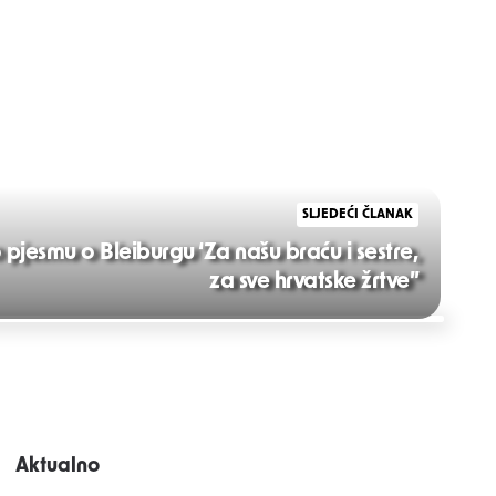
SLJEDEĆI ČLANAK
jesmu o Bleiburgu ‘Za našu braću i sestre,
za sve hrvatske žrtve”
Aktualno