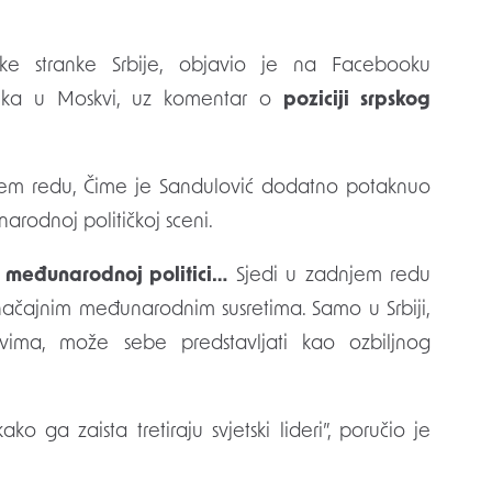
ske stranke Srbije, objavio je na Facebooku
elnika u Moskvi, uz komentar o
poziciji srpskog
ažnjem redu, Čime je Sandulović dodatno potaknuo
odnoj političkoj sceni.
j međunarodnoj politici…
Sjedi u zadnjem redu
načajnim međunarodnim susretima. Samo u Srbiji,
tovima, može sebe predstavljati kao ozbiljnog
o ga zaista tretiraju svjetski lideri”, poručio je