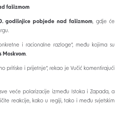
ad fašizmom
0. godišnjice pobjede nad fašizmom
, gdje će
rgu.
onkretne i racionalne razloge”, među kojima su
i s Moskvom
.
ritiske i prijetnje”, rekao je Vučić komentirajući
 sve veće polarizacije između Istoka i Zapada, a
ičite reakcije, kako u regiji, tako i među svjetskim