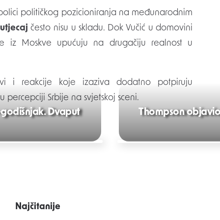
mbolici političkog pozicioniranja na međunarodnim
 utjecaj
često nisu u skladu. Dok Vučić u domovini
ike iz Moskve upućuju na drugačiju realnost u
i i reakcije koje izaziva dodatno potpiruju
 percepciji Srbije na svjetskoj sceni.
-godišnjak. Dvaput
Thompson objavio p
Najčitanije