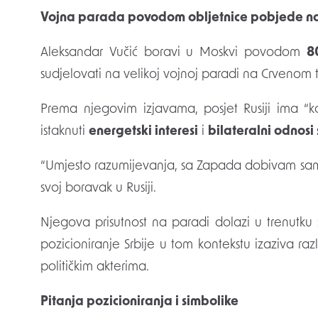
Vojna parada povodom obljetnice pobjede n
Aleksandar Vučić boravi u Moskvi povodom
8
sudjelovati na velikoj vojnoj paradi na Crvenom t
Prema njegovim izjavama, posjet Rusiji ima “k
istaknuti
energetski interesi
i
bilateralni odnos
“Umjesto razumijevanja, sa Zapada dobivam samo p
svoj boravak u Rusiji.
Njegova prisutnost na paradi dolazi u trenutku
pozicioniranje Srbije u tom kontekstu izaziva razl
političkim akterima.
Pitanja pozicioniranja i simbolike