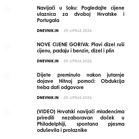
Navijači u šoku: Pogledajte cijene
ulaznica za dvoboj Hrvatske i
Portugala
POSTED
DNEVNIK.IN
29. LIPNJA 2026.
NOVE CIJENE GORIVA: Plavi dizel ruši
cijenu, padaju i benzin, dizel i plin
POSTED
DNEVNIK.IN
29. LIPNJA 2026.
Dijete preminulo nakon jutarnje
dojave Hitnoj pomoći: Obdukcija
treba dati odgovore
POSTED
DNEVNIK.IN
29. LIPNJA 2026.
(VIDEO) Hrvatski navijači mladencima
priredili nezaboravan doček u
Philadelphiji, spontana pjesma
oduševila i prolaznike