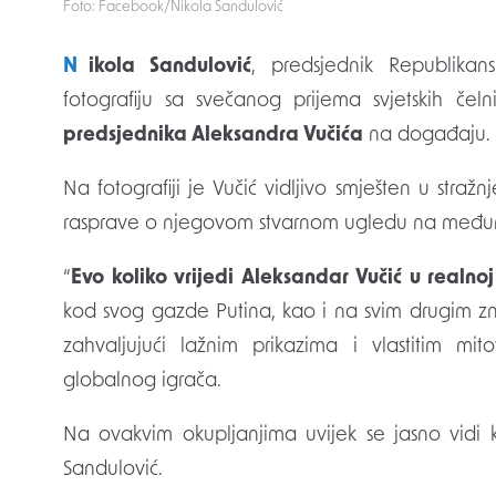
Foto: Facebook/Nikola Sandulović
Nikola Sandulović
, predsjednik Republikan
fotografiju sa svečanog prijema svjetskih č
predsjednika Aleksandra Vučića
na događaju.
Na fotografiji je Vučić vidljivo smješten u str
rasprave o njegovom stvarnom ugledu na međunar
“
Evo koliko vrijedi Aleksandar Vučić u realno
kod svog gazde Putina, kao i na svim drugim z
zahvaljujući lažnim prikazima i vlastitim mi
globalnog igrača.
Na ovakvim okupljanjima uvijek se jasno vidi kak
Sandulović.