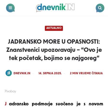
Dnevnik.in
Menu
Search
AKTUALNO
JADRANSKO MORE U OPASNOSTI:
Znanstvenici upozoravaju – “Ovo je
tek početak, bojimo se najgoreg”
POSTED
DNEVNIK.IN
14. SRPNJA 2025.
2
MIN VRIJEME ČITANJA
BY
Pixabay
Jadransko podmorje suočeno je s novom