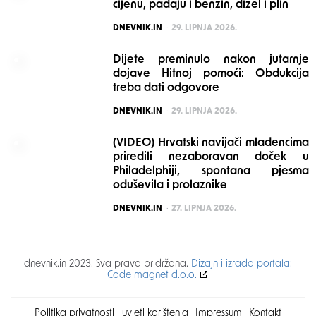
cijenu, padaju i benzin, dizel i plin
POSTED
DNEVNIK.IN
29. LIPNJA 2026.
Dijete preminulo nakon jutarnje
dojave Hitnoj pomoći: Obdukcija
treba dati odgovore
POSTED
DNEVNIK.IN
29. LIPNJA 2026.
(VIDEO) Hrvatski navijači mladencima
priredili nezaboravan doček u
Philadelphiji, spontana pjesma
oduševila i prolaznike
POSTED
DNEVNIK.IN
27. LIPNJA 2026.
dnevnik.in 2023. Sva prava pridržana.
Dizajn i izrada portala:
Code magnet d.o.o.
Politika privatnosti i uvjeti korištenja
Impressum
Kontakt