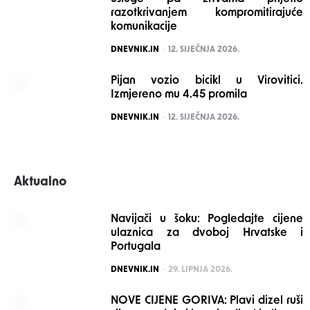
razotkrivanjem kompromitirajuće
komunikacije
POSTED
DNEVNIK.IN
12. SIJEČNJA 2026.
Pijan vozio bicikl u Virovitici.
Izmjereno mu 4.45 promila
POSTED
DNEVNIK.IN
12. SIJEČNJA 2026.
Aktualno
Navijači u šoku: Pogledajte cijene
ulaznica za dvoboj Hrvatske i
Portugala
POSTED
DNEVNIK.IN
29. LIPNJA 2026.
NOVE CIJENE GORIVA: Plavi dizel ruši