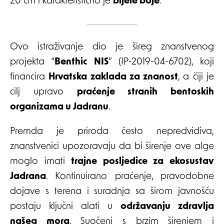
20 cm i karakteristično je
bijele boje
.
Ovo istraživanje dio je šireg znanstvenog
projekta “
Benthic NIS
” (IP-2019-04-6702), koji
financira
Hrvatska zaklada za znanost
, a čiji je
cilj upravo
praćenje stranih bentoskih
organizama u Jadranu
.
Premda je priroda često nepredvidiva,
znanstvenici upozoravaju da bi širenje ove alge
moglo imati
trajne posljedice za ekosustav
Jadrana
. Kontinuirano praćenje, pravodobne
dojave s terena i suradnja sa širom javnošću
postaju ključni alati u
održavanju zdravlja
našeg mora
. Suočeni s brzim širenjem i