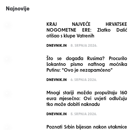
Najnovije
KRAJ NAJVEĆE HRVATSKE
NOGOMETNE ERE: Zlatko Dalić
otišao s klupe Vatrenih
POSTED
DNEVNIK.IN
8. SRPNJA 2026.
Što se događa Rusima? Procurilo
šokantno pismo naftnog moćnika
Putinu: “Ovo je nezapamćeno”
POSTED
DNEVNIK.IN
6. SRPNJA 2026.
Mnogi stariji možda propuštaju 160
eura mjesečno: Ovi uvjeti odlučuju
tko može dobiti naknadu
POSTED
DNEVNIK.IN
5. SRPNJA 2026.
Poznati Srbin bijesan nakon utakmice