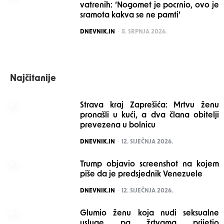
vatrenih: ‘Nogomet je pocrnio, ovo je
sramota kakva se ne pamti’
POSTED
DNEVNIK.IN
5. SRPNJA 2026.
Najčitanije
Strava kraj Zaprešića: Mrtvu ženu
pronašli u kući, a dva člana obitelji
prevezena u bolnicu
POSTED
DNEVNIK.IN
12. SIJEČNJA 2026.
Trump objavio screenshot na kojem
piše da je predsjednik Venezuele
POSTED
DNEVNIK.IN
12. SIJEČNJA 2026.
Glumio ženu koja nudi seksualne
usluge pa žrtvama prijetio