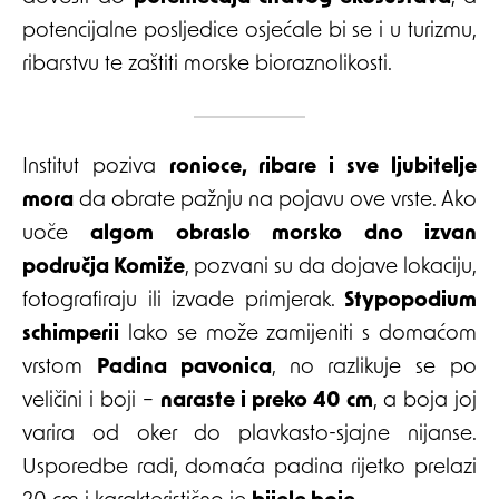
potencijalne posljedice osjećale bi se i u turizmu,
ribarstvu te zaštiti morske bioraznolikosti.
Institut poziva
ronioce, ribare i sve ljubitelje
mora
da obrate pažnju na pojavu ove vrste. Ako
uoče
algom obraslo morsko dno izvan
područja Komiže
, pozvani su da dojave lokaciju,
fotografiraju ili izvade primjerak.
Stypopodium
schimperii
lako se može zamijeniti s domaćom
vrstom
Padina pavonica
, no razlikuje se po
veličini i boji –
naraste i preko 40 cm
, a boja joj
varira od oker do plavkasto-sjajne nijanse.
Usporedbe radi, domaća padina rijetko prelazi