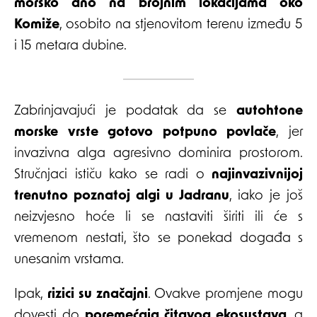
morsko dno na brojnim lokacijama oko
Komiže
, osobito na stjenovitom terenu između 5
i 15 metara dubine.
Zabrinjavajući je podatak da se
autohtone
morske vrste gotovo potpuno povlače
, jer
invazivna alga agresivno dominira prostorom.
Stručnjaci ističu kako se radi o
najinvazivnijoj
trenutno poznatoj algi u Jadranu
, iako je još
neizvjesno hoće li se nastaviti širiti ili će s
vremenom nestati, što se ponekad događa s
unesanim vrstama.
Ipak,
rizici su značajni
. Ovakve promjene mogu
dovesti do
poremećaja čitavog ekosustava
, a