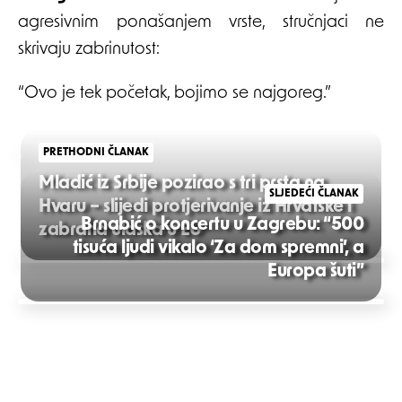
agresivnim ponašanjem vrste, stručnjaci ne
skrivaju zabrinutost:
“Ovo je tek početak, bojimo se najgoreg.”
PRETHODNI ČLANAK
Mladić iz Srbije pozirao s tri prsta na
SLJEDEĆI ČLANAK
Hvaru – slijedi protjerivanje iz Hrvatske i
Brnabić o koncertu u Zagrebu: “500
zabrana ulaska u EU
tisuća ljudi vikalo ‘Za dom spremni’, a
Post
Europa šuti”
navigation