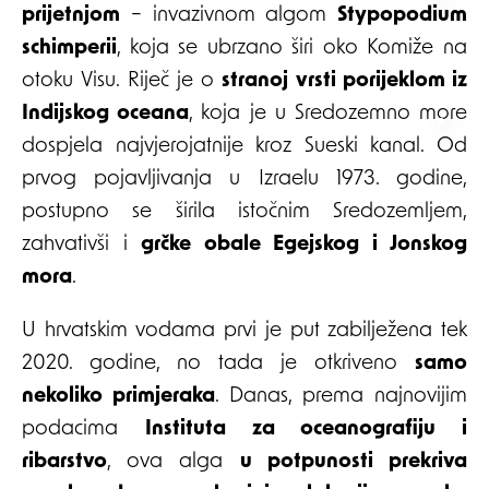
prijetnjom
– invazivnom algom
Stypopodium
schimperii
, koja se ubrzano širi oko Komiže na
otoku Visu. Riječ je o
stranoj vrsti porijeklom iz
Indijskog oceana
, koja je u Sredozemno more
dospjela najvjerojatnije kroz Sueski kanal. Od
prvog pojavljivanja u Izraelu 1973. godine,
postupno se širila istočnim Sredozemljem,
zahvativši i
grčke obale Egejskog i Jonskog
mora
.
U hrvatskim vodama prvi je put zabilježena tek
2020. godine, no tada je otkriveno
samo
nekoliko primjeraka
. Danas, prema najnovijim
podacima
Instituta za oceanografiju i
ribarstvo
, ova alga
u potpunosti prekriva