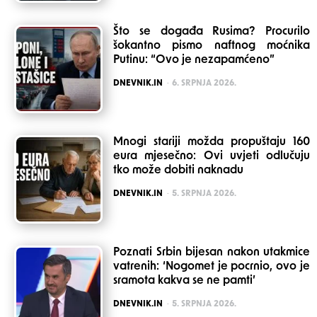
Što se događa Rusima? Procurilo
šokantno pismo naftnog moćnika
Putinu: “Ovo je nezapamćeno”
POSTED
DNEVNIK.IN
6. SRPNJA 2026.
Mnogi stariji možda propuštaju 160
eura mjesečno: Ovi uvjeti odlučuju
tko može dobiti naknadu
POSTED
DNEVNIK.IN
5. SRPNJA 2026.
Poznati Srbin bijesan nakon utakmice
vatrenih: ‘Nogomet je pocrnio, ovo je
sramota kakva se ne pamti’
POSTED
DNEVNIK.IN
5. SRPNJA 2026.