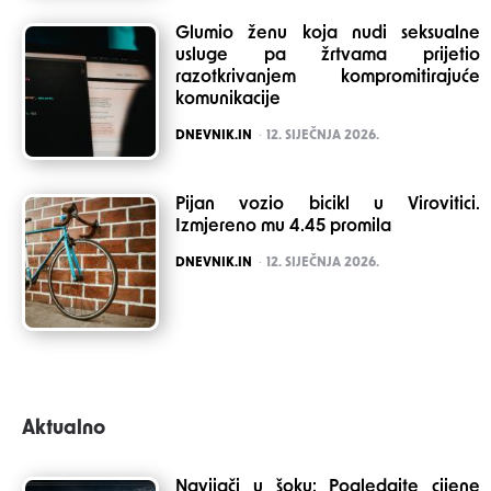
Glumio ženu koja nudi seksualne
usluge pa žrtvama prijetio
razotkrivanjem kompromitirajuće
komunikacije
POSTED
DNEVNIK.IN
12. SIJEČNJA 2026.
Pijan vozio bicikl u Virovitici.
Izmjereno mu 4.45 promila
POSTED
DNEVNIK.IN
12. SIJEČNJA 2026.
Aktualno
Navijači u šoku: Pogledajte cijene