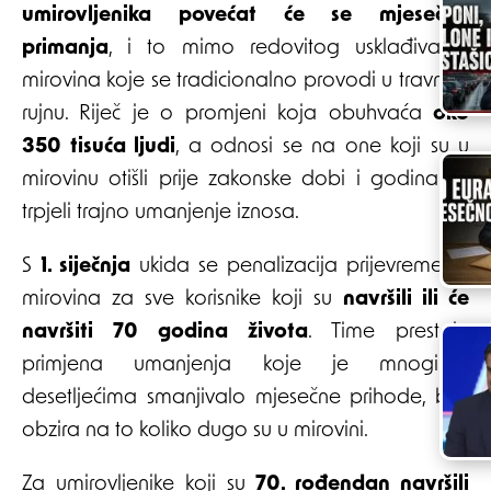
umirovljenika povećat će se mjesečna
primanja
, i to mimo redovitog usklađivanja
mirovina koje se tradicionalno provodi u travnju i
rujnu. Riječ je o promjeni koja obuhvaća
oko
350 tisuća ljudi
, a odnosi se na one koji su u
mirovinu otišli prije zakonske dobi i godinama
trpjeli trajno umanjenje iznosa.
S
1. siječnja
ukida se penalizacija prijevremenih
mirovina za sve korisnike koji su
navršili ili će
navršiti 70 godina života
. Time prestaje
primjena umanjenja koje je mnogima
desetljećima smanjivalo mjesečne prihode, bez
obzira na to koliko dugo su u mirovini.
Za umirovljenike koji su
70. rođendan navršili