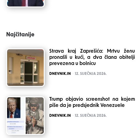
Najčitanije
Strava kraj Zaprešića: Mrtvu ženu
pronašli u kući, a dva člana obitelji
prevezena u bolnicu
POSTED
DNEVNIK.IN
12. SIJEČNJA 2026.
Trump objavio screenshot na kojem
piše da je predsjednik Venezuele
POSTED
DNEVNIK.IN
12. SIJEČNJA 2026.