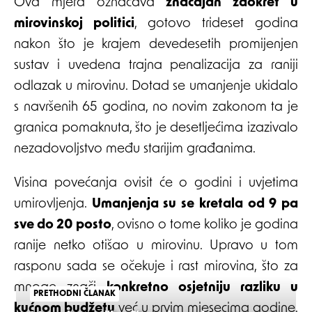
Ova mjera označava
značajan zaokret u
mirovinskoj politici
, gotovo trideset godina
nakon što je krajem devedesetih promijenjen
sustav i uvedena trajna penalizacija za raniji
odlazak u mirovinu. Dotad se umanjenje ukidalo
s navršenih 65 godina, no novim zakonom ta je
granica pomaknuta, što je desetljećima izazivalo
nezadovoljstvo među starijim građanima.
Visina povećanja ovisit će o godini i uvjetima
umirovljenja.
Umanjenja su se kretala od 9 pa
sve do 20 posto
, ovisno o tome koliko je godina
ranije netko otišao u mirovinu. Upravo u tom
rasponu sada se očekuje i rast mirovina, što za
mnoge znači
konkretno osjetniju razliku u
PRETHODNI ČLANAK
kućnom budžetu
već u prvim mjesecima godine.