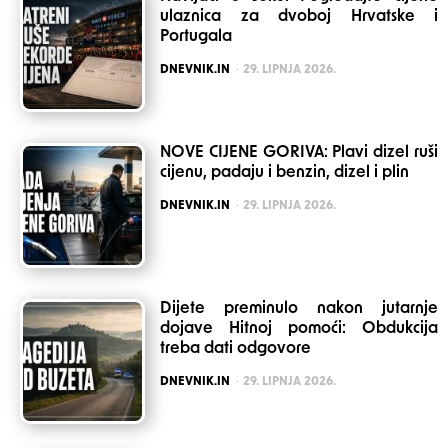
ulaznica za dvoboj Hrvatske i
Portugala
POSTED
DNEVNIK.IN
29. LIPNJA 2026.
NOVE CIJENE GORIVA: Plavi dizel ruši
cijenu, padaju i benzin, dizel i plin
POSTED
DNEVNIK.IN
29. LIPNJA 2026.
Dijete preminulo nakon jutarnje
dojave Hitnoj pomoći: Obdukcija
treba dati odgovore
POSTED
DNEVNIK.IN
29. LIPNJA 2026.