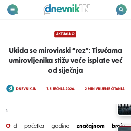
Dnevnik.in
Menu
Search
AKTUALNO
Ukida se mirovinski “rez”: Tisućama
umirovljenika stižu veće isplate već
od siječnja
POSTED
DNEVNIK.IN
7. SIJEČNJA 2026.
2
MIN VRIJEME ČITANJA
BY
N1
Od početka godine
značajnom broju