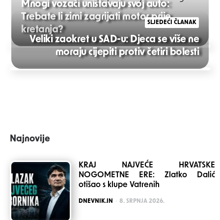
Mnogi vozači uništavaju svoj auto:
Trebate li zimi zagrijati motor prije
SLJEDEĆI ČLANAK
kretanja?
Veliki zaokret u SAD-u: Djeca se više ne
Post
moraju cijepiti protiv četiri bolesti
navigation
Najnovije
KRAJ NAJVEĆE HRVATSKE
NOGOMETNE ERE: Zlatko Dalić
otišao s klupe Vatrenih
POSTED
DNEVNIK.IN
8. SRPNJA 2026.