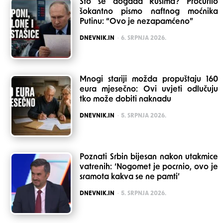
Što se događa Rusima? Procurilo
šokantno pismo naftnog moćnika
Putinu: “Ovo je nezapamćeno”
POSTED
DNEVNIK.IN
6. SRPNJA 2026.
Mnogi stariji možda propuštaju 160
eura mjesečno: Ovi uvjeti odlučuju
tko može dobiti naknadu
POSTED
DNEVNIK.IN
5. SRPNJA 2026.
Poznati Srbin bijesan nakon utakmice
vatrenih: ‘Nogomet je pocrnio, ovo je
sramota kakva se ne pamti’
POSTED
DNEVNIK.IN
5. SRPNJA 2026.