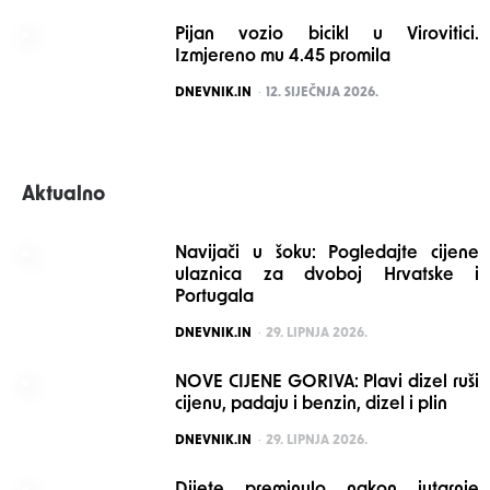
Pijan vozio bicikl u Virovitici.
Izmjereno mu 4.45 promila
POSTED
DNEVNIK.IN
12. SIJEČNJA 2026.
Aktualno
Navijači u šoku: Pogledajte cijene
ulaznica za dvoboj Hrvatske i
Portugala
POSTED
DNEVNIK.IN
29. LIPNJA 2026.
NOVE CIJENE GORIVA: Plavi dizel ruši
cijenu, padaju i benzin, dizel i plin
POSTED
DNEVNIK.IN
29. LIPNJA 2026.