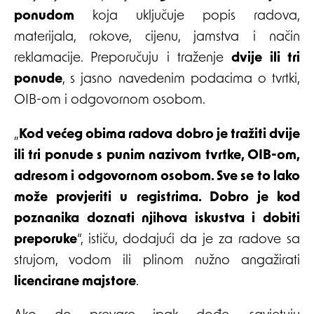
ponudom
koja uključuje popis radova,
materijala, rokove, cijenu, jamstva i način
reklamacije. Preporučuju i traženje
dvije ili tri
ponude
, s jasno navedenim podacima o tvrtki,
OIB-om i odgovornom osobom.
„
Kod većeg obima radova dobro je tražiti dvije
ili tri ponude s punim nazivom tvrtke, OIB-om,
adresom i odgovornom osobom. Sve se to lako
može provjeriti u registrima. Dobro je kod
poznanika doznati njihova iskustva i dobiti
preporuke
“, ističu, dodajući da je za radove sa
strujom, vodom ili plinom nužno angažirati
licencirane majstore
.