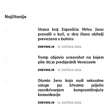
Najčitanije
Strava kraj Zaprešića: Mrtvu ženu
pronašli u kući, a dva člana obitelji
prevezena u bolnicu
POSTED
DNEVNIK.IN
12. SIJEČNJA 2026.
Trump objavio screenshot na kojem
piše da je predsjednik Venezuele
POSTED
DNEVNIK.IN
12. SIJEČNJA 2026.
Glumio ženu koja nudi seksualne
usluge pa žrtvama prijetio
razotkrivanjem kompromitirajuće
komunikacije
POSTED
DNEVNIK.IN
12. SIJEČNJA 2026.