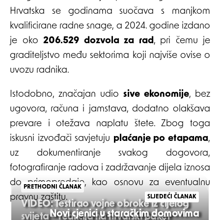
Hrvatska se godinama suočava s manjkom
kvalificirane radne snage, a 2024. godine izdano
je oko
206.529 dozvola za rad
, pri čemu je
graditeljstvo među sektorima koji najviše ovise o
uvozu radnika.
Istodobno, značajan udio
sive ekonomije
, bez
ugovora, računa i jamstava, dodatno olakšava
prevare i otežava naplatu štete. Zbog toga
iskusni izvođači savjetuju
plaćanje po etapama
,
uz dokumentiranje svakog dogovora,
fotografiranje radova i zadržavanje dijela iznosa
do primopredaje, kao osnovu za eventualnu
PRETHODNI ČLANAK
pravnu zaštitu.
SLJEDEĆI ČLANAK
VIDEO: Testirao vojne obroke iz cijelog
Novi cjenici u staračkim domovima
svijeta – reakcija na hrvatski paket