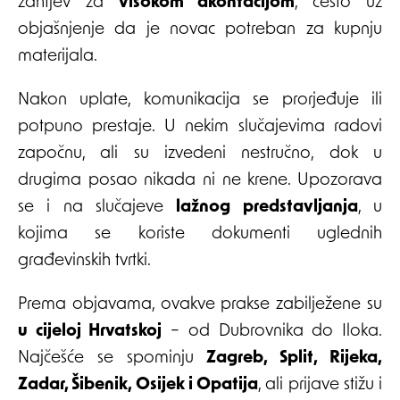
zahtjev za
visokom akontacijom
, često uz
objašnjenje da je novac potreban za kupnju
materijala.
Nakon uplate, komunikacija se prorjeđuje ili
potpuno prestaje. U nekim slučajevima radovi
započnu, ali su izvedeni nestručno, dok u
drugima posao nikada ni ne krene. Upozorava
se i na slučajeve
lažnog predstavljanja
, u
kojima se koriste dokumenti uglednih
građevinskih tvrtki.
Prema objavama, ovakve prakse zabilježene su
u cijeloj Hrvatskoj
– od Dubrovnika do Iloka.
Najčešće se spominju
Zagreb, Split, Rijeka,
Zadar, Šibenik, Osijek i Opatija
, ali prijave stižu i