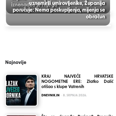
uznemirili umirovljenike, Županija
iznenadila je i njega
poručuje: Nema poskupljenja, mijenja se
Post
obračun
navigation
Najnovije
KRAJ NAJVEĆE HRVATSKE
NOGOMETNE ERE: Zlatko Dalić
otišao s klupe Vatrenih
POSTED
DNEVNIK.IN
8. SRPNJA 2026.