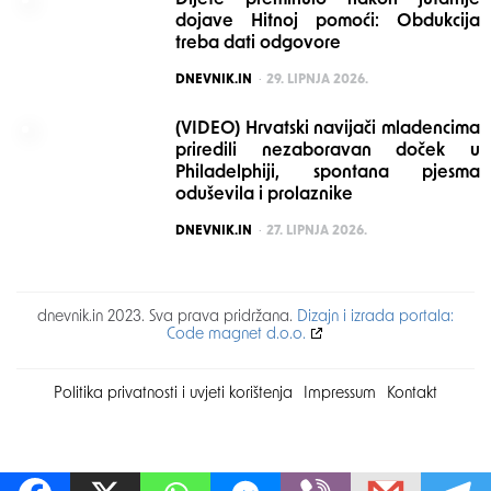
Dijete preminulo nakon jutarnje
dojave Hitnoj pomoći: Obdukcija
treba dati odgovore
POSTED
DNEVNIK.IN
29. LIPNJA 2026.
(VIDEO) Hrvatski navijači mladencima
priredili nezaboravan doček u
Philadelphiji, spontana pjesma
oduševila i prolaznike
POSTED
DNEVNIK.IN
27. LIPNJA 2026.
dnevnik.in 2023. Sva prava pridržana.
Dizajn i izrada portala:
Code magnet d.o.o.
Politika privatnosti i uvjeti korištenja
Impressum
Kontakt