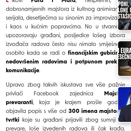
Likovi
Pata i Mata
, nespretnih, ali
dobronamjernih majstora iz kultnog animiranog
serijala, desetljećima su sinonim za improvizaciju
i kaos u kućnim popravcima. No u stvarnosti,
upozoravaju građani, posljedice lošeg izbora
izvođača radova često nisu nimalo smiješne –
osobito kada se radi o
financijskim gubicima,
nedovršenim radovima i potpunom prekidu
komunikacije
.
Upravo zbog takvih iskustava sve više pažnje
privlači Facebook zajednica
Majstori
prevaranti
, koja je krajem prošle godine
objavila popis s više od
300 imena majstora i
tvrtki
koje su građani prijavili zbog sumnji na
prevare, loše izvedenih radova ili čak krađa.