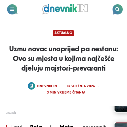
Dnevnik.in
Menu
Search
AKTUALNO
Uzmu novac unaprijed pa nestanu:
Ovo su mjesta u kojima najčešće
djeluju majstori-prevaranti
POSTED
DNEVNIK.IN
13. SIJEČNJA 2026.
BY
3
MIN VRIJEME ČITANJA
pexels