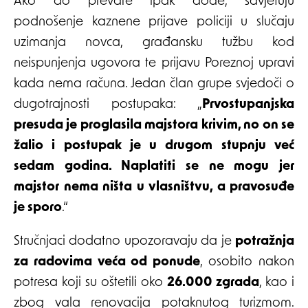
Ako do prevare ipak dođe, savjetuju
podnošenje kaznene prijave policiji u slučaju
uzimanja novca, građansku tužbu kod
neispunjenja ugovora te prijavu Poreznoj upravi
kada nema računa. Jedan član grupe svjedoči o
dugotrajnosti postupaka: „
Prvostupanjska
presuda je proglasila majstora krivim, no on se
žalio i postupak je u drugom stupnju već
sedam godina. Naplatiti se ne mogu jer
majstor nema ništa u vlasništvu, a pravosuđe
je sporo
.“
Stručnjaci dodatno upozoravaju da je
potražnja
za radovima veća od ponude
, osobito nakon
potresa koji su oštetili oko
26.000 zgrada
, kao i
zbog vala renovacija potaknutog turizmom.