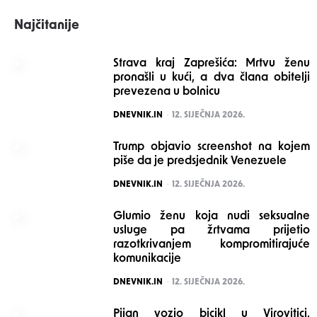
Najčitanije
Strava kraj Zaprešića: Mrtvu ženu
pronašli u kući, a dva člana obitelji
prevezena u bolnicu
POSTED
DNEVNIK.IN
12. SIJEČNJA 2026.
Trump objavio screenshot na kojem
piše da je predsjednik Venezuele
POSTED
DNEVNIK.IN
12. SIJEČNJA 2026.
Glumio ženu koja nudi seksualne
usluge pa žrtvama prijetio
razotkrivanjem kompromitirajuće
komunikacije
POSTED
DNEVNIK.IN
12. SIJEČNJA 2026.
Pijan vozio bicikl u Virovitici.