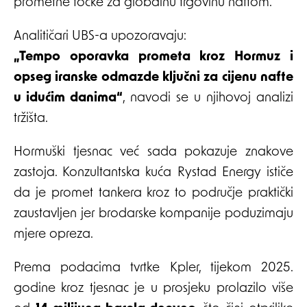
prometne točke za globalnu trgovinu naftom.
Analitičari UBS-a upozoravaju:
„Tempo oporavka prometa kroz Hormuz i
opseg iranske odmazde ključni za cijenu nafte
u idućim danima“
, navodi se u njihovoj analizi
tržišta.
Hormuški tjesnac već sada pokazuje znakove
zastoja. Konzultantska kuća Rystad Energy ističe
da je promet tankera kroz to područje praktički
zaustavljen jer brodarske kompanije poduzimaju
mjere opreza.
Prema podacima tvrtke Kpler, tijekom 2025.
godine kroz tjesnac je u prosjeku prolazilo više