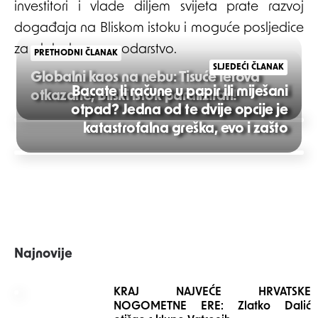
investitori i vlade diljem svijeta prate razvoj
događaja na Bliskom istoku i moguće posljedice
za globalno gospodarstvo.
PRETHODNI ČLANAK
SLJEDEĆI ČLANAK
Globalni kaos na nebu: Tisuće letova
Bacate li račune u papir ili miješani
otkazane, Bliski istok paraliziran!
otpad? Jedna od te dvije opcije je
Post
katastrofalna greška, evo i zašto
navigation
Najnovije
KRAJ NAJVEĆE HRVATSKE
NOGOMETNE ERE: Zlatko Dalić