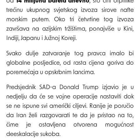
od
14 milijuna barela dnevno
, što čini otprilike
trećinu ukupnog svjetskog izvoza sirove nafte
morskim putem. Oko tri četvrtine tog izvoza
završava na azijskim tržištima, ponajviše u Kini,
Indiji, Japanu i Južnoj Koreji.
Svako dulje zatvaranje tog pravca imalo bi
globalne posljedice, od rasta cijena goriva do
poremećaja u opskrbnim lancima.
Predsjednik SAD-a Donald Trump izjavio je u
nedjelju da će se vojne operacije nastaviti dok
se ne ispune svi američki ciljevi. Ranije je poručio
da Iran želi razgovarati te da je pristao na to,
čime je ostavljena otvorena mogućnost
deeskalacije sukoba.