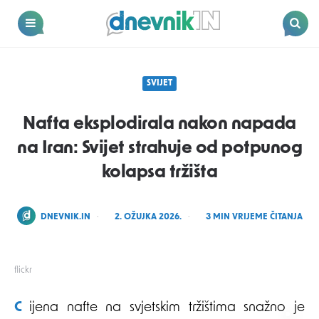
Dnevnik.in
Menu
Search
SVIJET
Nafta eksplodirala nakon napada
na Iran: Svijet strahuje od potpunog
kolapsa tržišta
POSTED
DNEVNIK.IN
2. OŽUJKA 2026.
3
MIN VRIJEME ČITANJA
BY
flickr
Cijena nafte na svjetskim tržištima snažno je