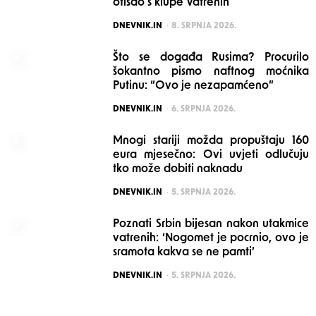
otišao s klupe Vatrenih
POSTED
DNEVNIK.IN
8. SRPNJA 2026.
Što se događa Rusima? Procurilo
šokantno pismo naftnog moćnika
Putinu: “Ovo je nezapamćeno”
POSTED
DNEVNIK.IN
6. SRPNJA 2026.
Mnogi stariji možda propuštaju 160
eura mjesečno: Ovi uvjeti odlučuju
tko može dobiti naknadu
POSTED
DNEVNIK.IN
5. SRPNJA 2026.
Poznati Srbin bijesan nakon utakmice
vatrenih: ‘Nogomet je pocrnio, ovo je
sramota kakva se ne pamti’
POSTED
DNEVNIK.IN
5. SRPNJA 2026.