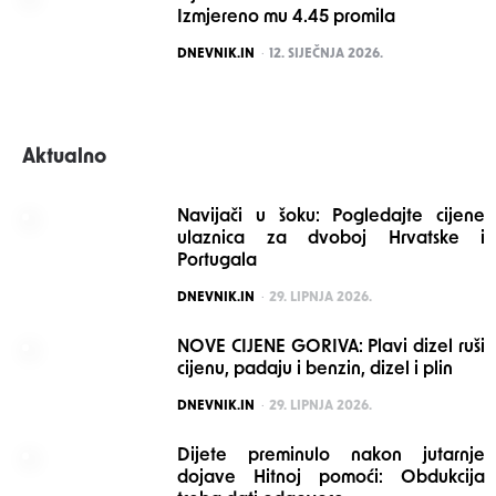
Izmjereno mu 4.45 promila
POSTED
DNEVNIK.IN
12. SIJEČNJA 2026.
Aktualno
Navijači u šoku: Pogledajte cijene
ulaznica za dvoboj Hrvatske i
Portugala
POSTED
DNEVNIK.IN
29. LIPNJA 2026.
NOVE CIJENE GORIVA: Plavi dizel ruši
cijenu, padaju i benzin, dizel i plin
POSTED
DNEVNIK.IN
29. LIPNJA 2026.
Dijete preminulo nakon jutarnje
dojave Hitnoj pomoći: Obdukcija