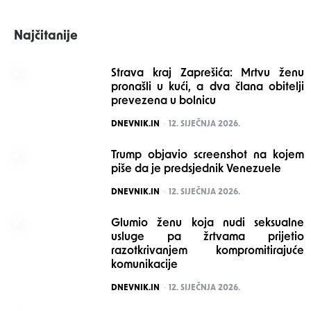
Najčitanije
Strava kraj Zaprešića: Mrtvu ženu
pronašli u kući, a dva člana obitelji
prevezena u bolnicu
POSTED
DNEVNIK.IN
12. SIJEČNJA 2026.
Trump objavio screenshot na kojem
piše da je predsjednik Venezuele
POSTED
DNEVNIK.IN
12. SIJEČNJA 2026.
Glumio ženu koja nudi seksualne
usluge pa žrtvama prijetio
razotkrivanjem kompromitirajuće
komunikacije
POSTED
DNEVNIK.IN
12. SIJEČNJA 2026.