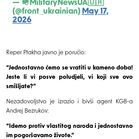
— 🪖MilitaryNewsUA🇺🇦
(@front_ukrainian)
May 17,
2026
Reper Ptakha javno je poručio:
“Jednostavno ćemo se vratiti u kameno doba!
Jeste li vi posve poludjeli, vi koji sve ovo
smišljate?”
Nezadovoljstvo je izrazio i bivši agent KGB-a
Andrej Bezrukov:
“Idemo protiv vlastitog naroda i jednostavno
im pogoršavamo živote.”