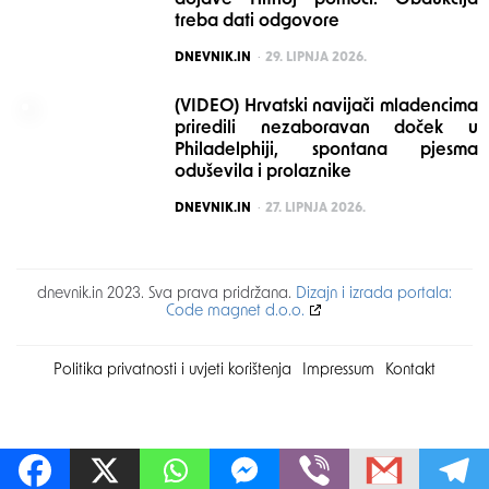
dojave Hitnoj pomoći: Obdukcija
treba dati odgovore
POSTED
DNEVNIK.IN
29. LIPNJA 2026.
(VIDEO) Hrvatski navijači mladencima
priredili nezaboravan doček u
Philadelphiji, spontana pjesma
oduševila i prolaznike
POSTED
DNEVNIK.IN
27. LIPNJA 2026.
dnevnik.in 2023. Sva prava pridržana.
Dizajn i izrada portala:
Code magnet d.o.o.
Politika privatnosti i uvjeti korištenja
Impressum
Kontakt