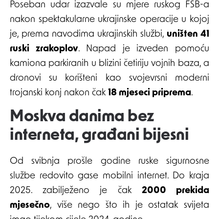
Poseban udar izazvale su mjere ruskog FSB-a
nakon spektakularne ukrajinske operacije u kojoj
je, prema navodima ukrajinskih službi,
uništen 41
ruski zrakoplov
. Napad je izveden pomoću
kamiona parkiranih u blizini četiriju vojnih baza, a
dronovi su korišteni kao svojevrsni moderni
trojanski konj nakon čak
18 mjeseci priprema
.
Moskva danima bez
interneta, građani bijesni
Od svibnja prošle godine ruske sigurnosne
službe redovito gase mobilni internet. Do kraja
2025. zabilježeno je čak
2000 prekida
mjesečno
, više nego što ih je ostatak svijeta