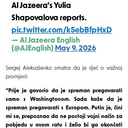
Al Jazeera's Yulia
Shapovalova reports.
pic.twitter.com/k5ebBfpHxD
— Al Jazeera English
(@AJEnglish)
May 9, 2026
Sergej Aleksašenko smatra da je riječ o važnoj
promjeni:
“Prije je govorio da je spreman pregovarati
samo s Washingtonom. Sada kaže da je
spreman pregovarati s Europom. Putin je, čini
mi se, prepoznao da ne postoji vojni način za
pobjedu u ovom ratu i želio bi ga okončati