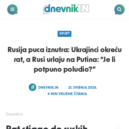
Dnevnik.in
Menu
Search
SVIJET
Rusija puca iznutra: Ukrajinci okreću
rat, a Rusi urlaju na Putina: “Je li
potpuno poludio?”
POSTED
DNEVNIK.IN
21. SVIBNJA 2026.
BY
4
MIN VRIJEME ČITANJA
Dnevnik.in