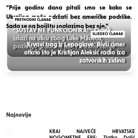
“Prije godinu dana pitali smo se kako se
Ukrajina može održati bez američke podrške.
PRETHODNI ČLANAK
Sada se na bojištu snalazimo bez nje.”
“SUSTAV NE FUNKCIONIRA!”: Osijek
SLJEDEĆI ČLANAK
izlazi na ulicu zbog Luke Milovca,
Krvavi trag iz Lepoglave: Bivši cimer
pozivaju građane na 19 minuta šutnje
otkrio što je Kristijan Aleksić radio iza
Post
zatvorskih zidina
navigation
Najnovije
KRAJ NAJVEĆE HRVATSKE