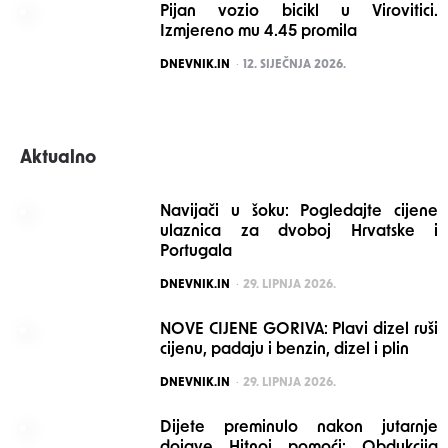
Pijan vozio bicikl u Virovitici.
Izmjereno mu 4.45 promila
POSTED
DNEVNIK.IN
12. SIJEČNJA 2026.
Aktualno
Navijači u šoku: Pogledajte cijene
ulaznica za dvoboj Hrvatske i
Portugala
POSTED
DNEVNIK.IN
29. LIPNJA 2026.
NOVE CIJENE GORIVA: Plavi dizel ruši
cijenu, padaju i benzin, dizel i plin
POSTED
DNEVNIK.IN
29. LIPNJA 2026.
Dijete preminulo nakon jutarnje