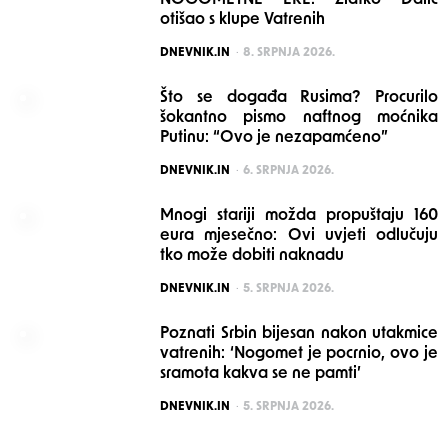
NOGOMETNE ERE: Zlatko Dalić
otišao s klupe Vatrenih
POSTED
DNEVNIK.IN
8. SRPNJA 2026.
Što se događa Rusima? Procurilo
šokantno pismo naftnog moćnika
Putinu: “Ovo je nezapamćeno”
POSTED
DNEVNIK.IN
6. SRPNJA 2026.
Mnogi stariji možda propuštaju 160
eura mjesečno: Ovi uvjeti odlučuju
tko može dobiti naknadu
POSTED
DNEVNIK.IN
5. SRPNJA 2026.
Poznati Srbin bijesan nakon utakmice
vatrenih: ‘Nogomet je pocrnio, ovo je
sramota kakva se ne pamti’
POSTED
DNEVNIK.IN
5. SRPNJA 2026.