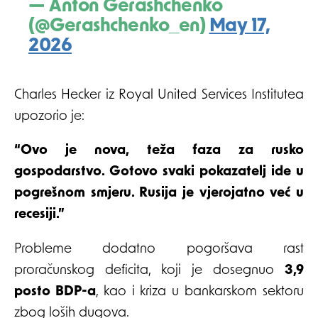
— Anton Gerashchenko
(@Gerashchenko_en)
May 17,
2026
Charles Hecker iz Royal United Services Institutea
upozorio je:
“Ovo je nova, teža faza za rusko
gospodarstvo. Gotovo svaki pokazatelj ide u
pogrešnom smjeru. Rusija je vjerojatno već u
recesiji.”
Probleme dodatno pogoršava rast
proračunskog deficita, koji je dosegnuo
3,9
posto BDP-a
, kao i kriza u bankarskom sektoru
zbog loših dugova.