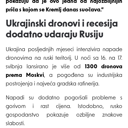
pokazuju da je ovo jedna od najozbiljnijih
priča s kojom se Kremlj danas suočava.”
Ukrajinski dronovi i recesija
dodatno udaraju Rusiju
Ukrajina posljednjih mjeseci intenzivira napade
dronovima na ruski teritorij. U noći sa 16. na 17.
svibnja lansirano je više od
1300 dronova
prema Moskvi
, a pogođena su industrijska
postrojenja i najveća gradska rafinerija.
Napadi su dodatno pogoršali probleme s
gorivom i rast cijena. Istodobno, rusko
gospodarstvo pokazuje ozbiljne znakove
slabosti.