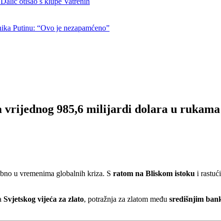
otišao s klupe Vatrenih
nika Putinu: “Ovo je nezapamćeno”
a vrijednog 985,6 milijardi dolara u rukama
ebno u vremenima globalnih kriza. S
ratom na Bliskom istoku
i rastu
ka
Svjetskog vijeća za zlato
, potražnja za zlatom među
središnjim ba