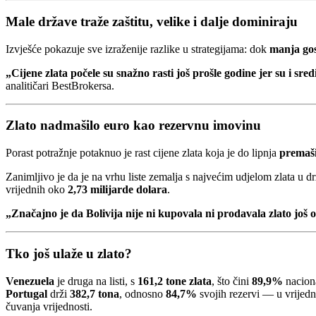
Male države traže zaštitu, velike i dalje dominiraju
Izvješće pokazuje sve izraženije razlike u strategijama: dok
manja go
„Cijene zlata počele su snažno rasti još prošle godine jer su i sre
analitičari BestBrokersa.
Zlato nadmašilo euro kao rezervnu imovinu
Porast potražnje potaknuo je rast cijene zlata koja je do lipnja
premaši
Zanimljivo je da je na vrhu liste zemalja s najvećim udjelom zlata 
vrijednih oko
2,73 milijarde dolara
.
„Značajno je da Bolivija nije ni kupovala ni prodavala zlato još 
Tko još ulaže u zlato?
Venezuela
je druga na listi, s
161,2 tone zlata
, što čini
89,9%
naciona
Portugal
drži
382,7 tona
, odnosno
84,7%
svojih rezervi — u vrijed
čuvanja vrijednosti.