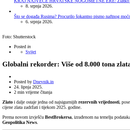
KRAJ NAJVEĆE HRVATSKE NOGOMETNE ERE: Zlatko Dalić 
8. srpnja 2026.
Što se događa Rusima? Procurilo šokantno pismo naftnog moć
6. srpnja 2026.
Foto: Shutterstock
Posted
in
Svijet
Globalni rekorder: Više od 8.000 tona zlat
Posted by
Dnevnik.in
24. lipnja 2025.
2
min vrijeme čitanja
Zlato
i dalje ostaje jedna od najsigurnijih
rezervnih vrijednosti
, pos
cijene zlata zadržati i tijekom 2025. godine.
Prema novom izvješću
BestBrokersa
, izrađenom na temelju podata
Geopolitika News
.