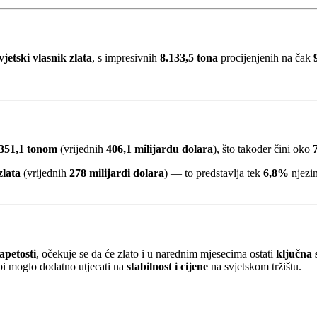
vjetski vlasnik zlata
, s impresivnih
8.133,5 tona
procijenjenih na čak
.351,1 tonom
(vrijednih
406,1 milijardu dolara
), što također čini oko
zlata
(vrijednih
278 milijardi dolara
) — to predstavlja tek
6,8%
njezin
apetosti
, očekuje se da će zlato i u narednim mjesecima ostati
ključna 
bi moglo dodatno utjecati na
stabilnost i cijene
na svjetskom tržištu.