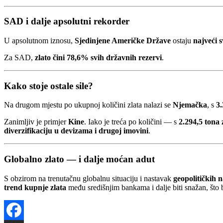
SAD i dalje apsolutni rekorder
U apsolutnom iznosu,
Sjedinjene Američke Države
ostaju
najveći s
Za SAD,
zlato čini 78,6% svih državnih rezervi
.
Kako stoje ostale sile?
Na drugom mjestu po ukupnoj količini zlata nalazi se
Njemačka
, s
3
Zanimljiv je primjer
Kine
. Iako je treća po količini — s
2.294,5 tona 
diverzifikaciju u devizama i drugoj imovini
.
Globalno zlato — i dalje moćan adut
S obzirom na trenutačnu globalnu situaciju i nastavak
geopolitičkih n
trend kupnje zlata
među središnjim bankama i dalje biti snažan, što 