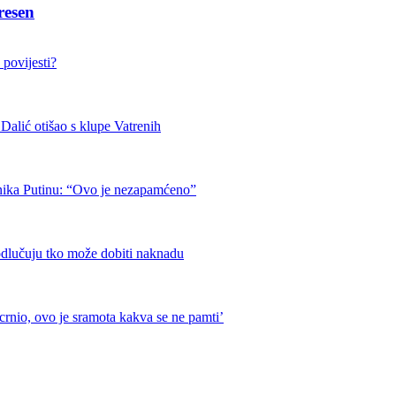
resen
 povijesti?
otišao s klupe Vatrenih
nika Putinu: “Ovo je nezapamćeno”
odlučuju tko može dobiti naknadu
crnio, ovo je sramota kakva se ne pamti’