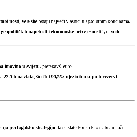
tabilnosti
,
vele sile
ostaju najveći vlasnici u apsolutnim količinama.
h geopolitičkih napetosti i ekonomske neizvjesnosti“,
navode
a imovina u svijetu
, pretekavši euro.
la
22,5 tona zlata
, što čini
96,5% njezinih ukupnih rezervi
—
nju portugalsku strategiju
da se zlato koristi kao stabilan način