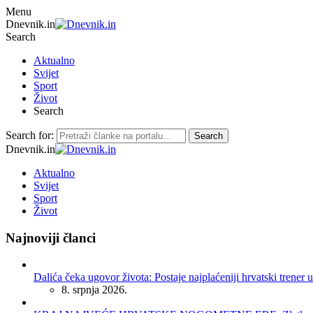
Menu
Dnevnik.in
Search
Aktualno
Svijet
Sport
Život
Search
Search for:
Search
Dnevnik.in
Aktualno
Svijet
Sport
Život
Najnoviji članci
Dalića čeka ugovor života: Postaje najplaćeniji hrvatski trener u
8. srpnja 2026.