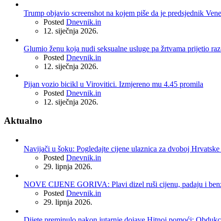
Trump objavio screenshot na kojem piše da je predsjednik Ven
Posted
Dnevnik.in
12. siječnja 2026.
Glumio ženu koja nudi seksualne usluge pa žrtvama prijetio r
Posted
Dnevnik.in
12. siječnja 2026.
Pijan vozio bicikl u Virovitici. Izmjereno mu 4.45 promila
Posted
Dnevnik.in
12. siječnja 2026.
Aktualno
Navijači u šoku: Pogledajte cijene ulaznica za dvoboj Hrvatske 
Posted
Dnevnik.in
29. lipnja 2026.
NOVE CIJENE GORIVA: Plavi dizel ruši cijenu, padaju i benzin
Posted
Dnevnik.in
29. lipnja 2026.
Dijete preminulo nakon jutarnje dojave Hitnoj pomoći: Obdukci