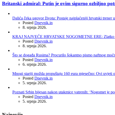
Britanski admiral: Putin je ovim sigurno ozbiljno pot
Dalića čeka ugovor života: Postaje najplaćeniji hrvatski trener u
Posted
Dnevnik.in
8. srpnja 2026.
KRAJ NAJVEĆE HRVATSKE NOGOMETNE ERE: Zlatko Dalić 
Posted
Dnevnik.in
8. srpnja 2026.
Što se događa Rusima? Procurilo šokantno pismo naftnog moć
Posted
Dnevnik.in
6. srpnja 2026.
Mnogi stariji možda propuštaju 160 eura mjesečno: Ovi uvjeti 
Posted
Dnevnik.in
5. srpnja 2026.
Poznati Srbin bijesan nakon utakmice vatrenih: ‘Nogomet je po
Posted
Dnevnik.in
5. srpnja 2026.
Najnovije