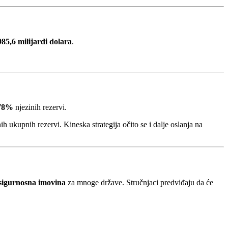
985,6 milijardi dolara
.
78%
njezinih rezervi.
ih ukupnih rezervi. Kineska strategija očito se i dalje oslanja na
sigurnosna imovina
za mnoge države. Stručnjaci predviđaju da će