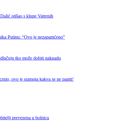
otišao s klupe Vatrenih
nika Putinu: “Ovo je nezapamćeno”
odlučuju tko može dobiti naknadu
crnio, ovo je sramota kakva se ne pamti’
bitelji prevezena u bolnicu