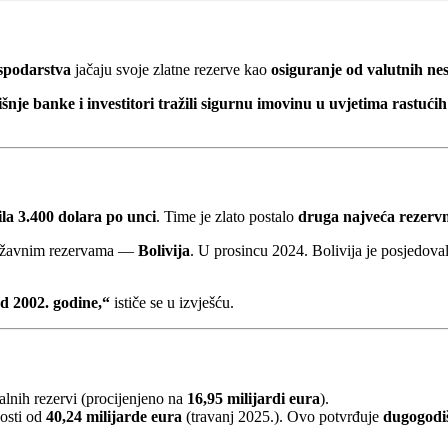
spodarstva
jačaju svoje zlatne rezerve kao
osiguranje od valutnih nes
dišnje banke i investitori tražili sigurnu imovinu u uvjetima rastući
la 3.400 dolara po unci
. Time je zlato postalo
druga najveća rezervn
u državnim rezervama —
Bolivija
. U prosincu 2024. Bolivija je posjedova
od 2002. godine,“
ističe se u izvješću.
lnih rezervi (procijenjeno na
16,95 milijardi eura
).
nosti od
40,24 milijarde eura
(travanj 2025.). Ovo potvrđuje
dugogodiš