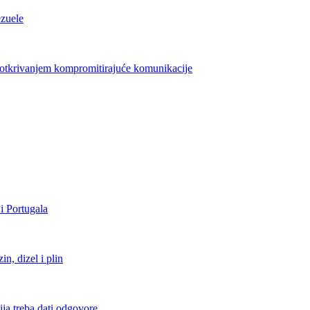
ezuele
azotkrivanjem kompromitirajuće komunikacije
i Portugala
, dizel i plin
ja treba dati odgovore