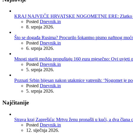
KRAJ NAJVEĆE HRVATSKE NOGOMETNE ERE: Zlatko Dalić 
Posted
Dnevnik.in
8. srpnja 2026.
Što se događa Rusima? Procurilo šokantno pismo naftnog moć
Posted
Dnevnik.in
6. srpnja 2026.
Mnogi stariji možda propuštaju 160 eura mjesečno: Ovi uvjeti 
Posted
Dnevnik.in
5. srpnja 2026.
Poznati Srbin bijesan nakon utakmice vatrenih: ‘Nogomet je po
Posted
Dnevnik.in
5. srpnja 2026.
Najčitanije
Strava kraj Zaprešića: Mrtvu ženu pronašli u kući, a dva člana o
Posted
Dnevnik.in
12. siječnja 2026.