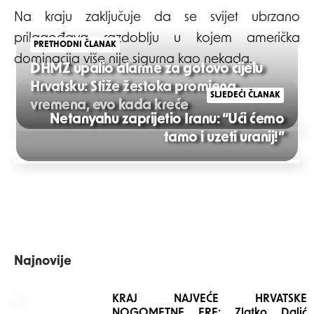
Na kraju zaključuje da se svijet ubrzano
prilagođava razdoblju u kojem američka
PRETHODNI ČLANAK
dominacija više nije sigurna kao nekada.
DHMZ upalio alarme za gotovo cijelu
Hrvatsku: Stiže žestoka promjena
SLJEDEĆI ČLANAK
vremena, evo kada kreće
Netanyahu zaprijetio Iranu: “Ući ćemo
Post
tamo i uzeti uranij!”
navigation
Najnovije
KRAJ NAJVEĆE HRVATSKE
NOGOMETNE ERE: Zlatko Dalić