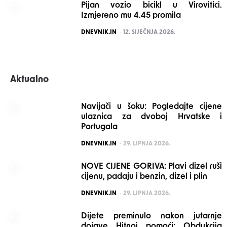
Pijan vozio bicikl u Virovitici.
Izmjereno mu 4.45 promila
POSTED
DNEVNIK.IN
12. SIJEČNJA 2026.
Aktualno
Navijači u šoku: Pogledajte cijene
ulaznica za dvoboj Hrvatske i
Portugala
POSTED
DNEVNIK.IN
29. LIPNJA 2026.
NOVE CIJENE GORIVA: Plavi dizel ruši
cijenu, padaju i benzin, dizel i plin
POSTED
DNEVNIK.IN
29. LIPNJA 2026.
Dijete preminulo nakon jutarnje
dojave Hitnoj pomoći: Obdukcija