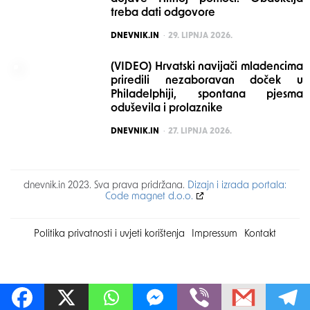
treba dati odgovore
POSTED
DNEVNIK.IN
29. LIPNJA 2026.
(VIDEO) Hrvatski navijači mladencima
priredili nezaboravan doček u
Philadelphiji, spontana pjesma
oduševila i prolaznike
POSTED
DNEVNIK.IN
27. LIPNJA 2026.
dnevnik.in 2023. Sva prava pridržana.
Dizajn i izrada portala:
Code magnet d.o.o.
Politika privatnosti i uvjeti korištenja
Impressum
Kontakt