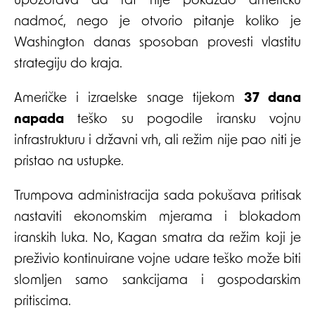
upozorava da rat nije pokazao američku
nadmoć, nego je otvorio pitanje koliko je
Washington danas sposoban provesti vlastitu
strategiju do kraja.
Američke i izraelske snage tijekom
37 dana
napada
teško su pogodile iransku vojnu
infrastrukturu i državni vrh, ali režim nije pao niti je
pristao na ustupke.
Trumpova administracija sada pokušava pritisak
nastaviti ekonomskim mjerama i blokadom
iranskih luka. No, Kagan smatra da režim koji je
preživio kontinuirane vojne udare teško može biti
slomljen samo sankcijama i gospodarskim
pritiscima.