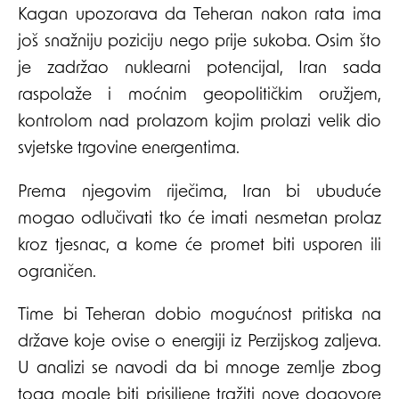
Kagan upozorava da Teheran nakon rata ima
još snažniju poziciju nego prije sukoba. Osim što
je zadržao nuklearni potencijal, Iran sada
raspolaže i moćnim geopolitičkim oružjem,
kontrolom nad prolazom kojim prolazi velik dio
svjetske trgovine energentima.
Prema njegovim riječima, Iran bi ubuduće
mogao odlučivati tko će imati nesmetan prolaz
kroz tjesnac, a kome će promet biti usporen ili
ograničen.
Time bi Teheran dobio mogućnost pritiska na
države koje ovise o energiji iz Perzijskog zaljeva.
U analizi se navodi da bi mnoge zemlje zbog
toga mogle biti prisiljene tražiti nove dogovore