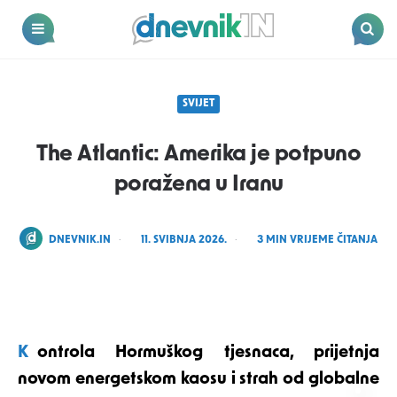
Dnevnik.in
Menu
Search
SVIJET
The Atlantic: Amerika je potpuno
poražena u Iranu
POSTED
DNEVNIK.IN
11. SVIBNJA 2026.
3
MIN VRIJEME ČITANJA
BY
AI
Kontrola Hormuškog tjesnaca, prijetnja
novom energetskom kaosu i strah od globalne