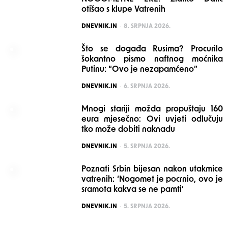
otišao s klupe Vatrenih
POSTED
DNEVNIK.IN
8. SRPNJA 2026.
Što se događa Rusima? Procurilo
šokantno pismo naftnog moćnika
Putinu: “Ovo je nezapamćeno”
POSTED
DNEVNIK.IN
6. SRPNJA 2026.
Mnogi stariji možda propuštaju 160
eura mjesečno: Ovi uvjeti odlučuju
tko može dobiti naknadu
POSTED
DNEVNIK.IN
5. SRPNJA 2026.
Poznati Srbin bijesan nakon utakmice
vatrenih: ‘Nogomet je pocrnio, ovo je
sramota kakva se ne pamti’
POSTED
DNEVNIK.IN
5. SRPNJA 2026.