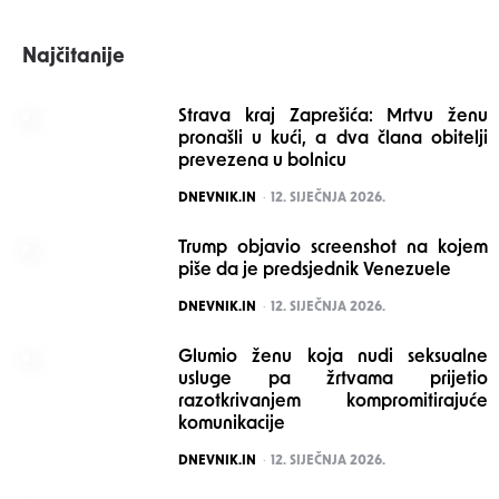
Najčitanije
Strava kraj Zaprešića: Mrtvu ženu
pronašli u kući, a dva člana obitelji
prevezena u bolnicu
POSTED
DNEVNIK.IN
12. SIJEČNJA 2026.
Trump objavio screenshot na kojem
piše da je predsjednik Venezuele
POSTED
DNEVNIK.IN
12. SIJEČNJA 2026.
Glumio ženu koja nudi seksualne
usluge pa žrtvama prijetio
razotkrivanjem kompromitirajuće
komunikacije
POSTED
DNEVNIK.IN
12. SIJEČNJA 2026.